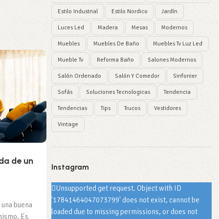
Estilo Industrial
Estilo Nordico
Jardín
Luces Led
Madera
Mesas
Modernos
Muebles
Muebles De Baño
Muebles Tv Luz Led
Mueble Tv
20
Reforma Baño
Salones Modernos
SEP
Salón Ordenado
Salón Y Comedor
Sinfonier
Sofás
Soluciones Tecnologicas
Tendencia
Tendencias
Tips
Trucos
Vestidores
Vintage
SALÓN Y COMEDOR
uda de un
Algunas ventajas de tener una m
Instagram
elevable en tu salón, moderna y pr
darle un toque moderno a tu
Unsupported get request. Object with ID
0
'17841464047073799' does not exist, cannot be
s una buena
loaded due to missing permissions, or does not
mismo. Es
Las mesas de centro elevable son, en cualquier