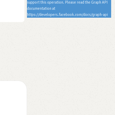
support this operation. Please read the Graph API
clave para cualquier salón en un hogar. Además
documentation at
mesas de ...
https://developers.facebook.com/docs/graph-api
Leer más