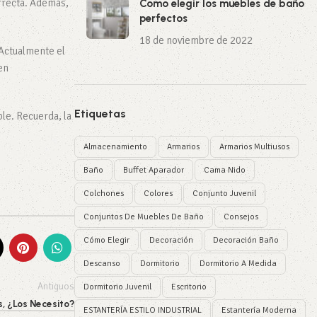
rrecta. Además,
Como elegir los muebles de baño
perfectos
.
18 de noviembre de 2022
 Actualmente el
en
Etiquetas
le. Recuerda, la
Almacenamiento
Armarios
Armarios Multiusos
Baño
Buffet Aparador
Cama Nido
Colchones
Colores
Conjunto Juvenil
Conjuntos De Muebles De Baño
Consejos
Cómo Elegir
Decoración
Decoración Baño
Descanso
Dormitorio
Dormitorio A Medida
Antiguos
Dormitorio Juvenil
Escritorio
, ¿Los Necesito?
ESTANTERÍA ESTILO INDUSTRIAL
Estantería Moderna