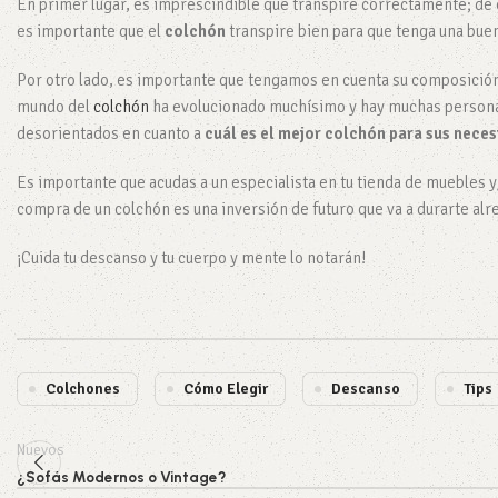
En primer lugar, es imprescindible que transpire correctamente; de
es importante que el
colchón
transpire bien para que tenga una buen
Por otro lado, es importante que tengamos en cuenta su composición 
mundo del
colchón
ha evolucionado muchísimo y hay muchas personas 
desorientados en cuanto a
cuál es el mejor colchón para sus nece
Es importante que acudas a un especialista en tu tienda de muebles 
compra de un colchón es una inversión de futuro que va a durarte al
¡Cuida tu descanso y tu cuerpo y mente lo notarán!
Colchones
Cómo Elegir
Descanso
Tips
Nuevos
¿Sofás Modernos o Vintage?