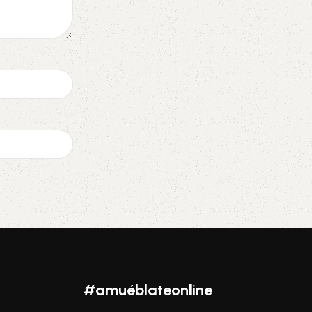
#amuéblateonline