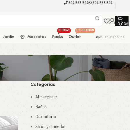
604 563 524
604 563 524
0,00
€
OFERTAS
LIQUIDACIÓN
Jardín
Mascotas
Packs
Outlet
#amueblateonline
Categorías
Almacenaje
Baños
Dormitorio
Salón y comedor