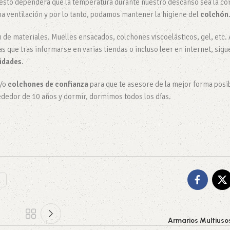
 esto dependerá que la temperatura durante nuestro descanso sea la co
a ventilación y por lo tanto, podamos mantener la higiene del
colchón
de materiales. Muelles ensacados, colchones viscoelásticos, gel, etc.
que tras informarse en varias tiendas o incluso leer en internet, sigu
sidades
.
y/o
colchones de confianza
para que te asesore de la mejor forma posib
rededor de 10 años y dormir, dormimos todos los días.
Armarios Multiusos