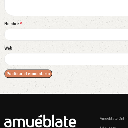
*
Nombre
Web
Amuéblate Onlin