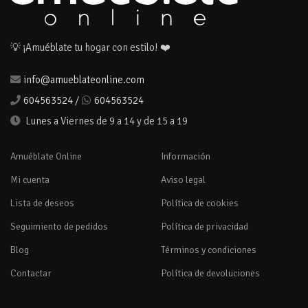
💡 ¡Amuéblate tu hogar con estilo! ❤️
info@amueblateonline.com
604563524
/
604563524
Lunes a Viernes de 9 a 14 y de 15 a 19
Amuéblate Online
Información
Mi cuenta
Aviso legal
Lista de deseos
Política de cookies
Seguimiento de pedidos
Política de privacidad
Blog
Términos y condiciones
Contactar
Política de devoluciones