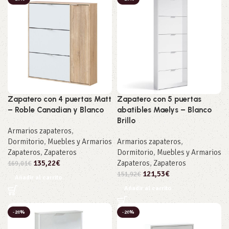
Zapatero con 4 puertas Matt
Zapatero con 5 puertas
– Roble Canadian y Blanco
abatibles Maelys – Blanco
Brillo
Armarios zapateros
,
Dormitorio
,
Muebles y Armarios
Armarios zapateros
,
Zapateros
,
Zapateros
Dormitorio
,
Muebles y Armarios
135,22
€
Zapateros
,
Zapateros
169,01
€
121,53
€
151,92
€
Añadir al carrito
Añadir al carrito
-20%
-20%