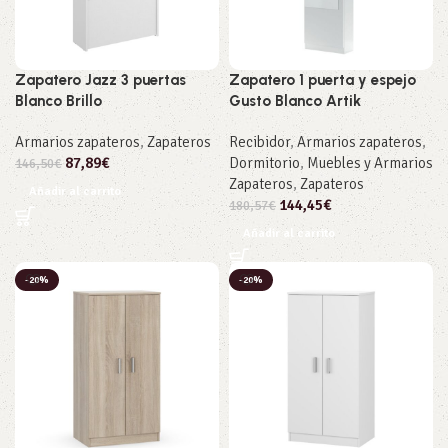
Zapatero Jazz 3 puertas
Zapatero 1 puerta y espejo
Blanco Brillo
Gusto Blanco Artik
Armarios zapateros
,
Zapateros
Recibidor
,
Armarios zapateros
,
87,89
€
Dormitorio
,
Muebles y Armarios
146,50
€
Zapateros
,
Zapateros
Añadir al carrito
144,45
€
180,57
€
Añadir al carrito
-20%
-20%