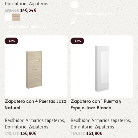
Dormitorio
,
Zapateros
146,34
€
182,93
€
Seleccionar opciones
Seleccionar opciones
-40%
-40%
Zapatero con 4 Puertas Jazz
Zapatero con 1 Puerta y
Natural
Espejo Jazz Blanco
Recibidor
,
Armarios zapateros
,
Recibidor
,
Armarios zapateros
,
Dormitorio
,
Zapateros
Dormitorio
,
Zapateros
136,90
€
161,90
€
228,17
€
269,83
€