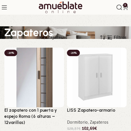
0
Zapateros
Filtros
Inicio
Dormitorio
Zapateros
-20%
-20%
El zapatero con 1 puerta y
LISS Zapatero-armario
espejo Roma (6 alturas –
Dormitorio
,
Zapateros
12varillas)
102,69
€
128,37
€