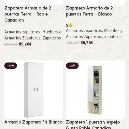
Zapatero Armario de 2
Zapatero Armario de 2
puertas Terra – Roble
puertas Terra – Blanco
Canadian
5
Armarios zapateros
,
Muebles y
Armarios zapateros
,
Muebles y
Armarios Zapateros
,
Zapateros
Armarios Zapateros
,
Zapateros
86,76
€
108,44
€
89,26
€
111,59
€
Añadir al carrito
Añadir al carrito
-40%
-20%
Armario Zapatero Fit Blanco
Zapatero 1 puerta y espejo
Gusto Roble Canadian