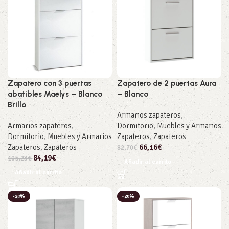
Zapatero con 3 puertas
Zapatero de 2 puertas Aura
abatibles Maelys – Blanco
– Blanco
Brillo
Armarios zapateros
,
Armarios zapateros
,
Dormitorio
,
Muebles y Armarios
Dormitorio
,
Muebles y Armarios
Zapateros
,
Zapateros
Zapateros
,
Zapateros
66,16
€
82,70
€
84,19
€
105,23
€
Añadir al carrito
Añadir al carrito
-20%
-20%