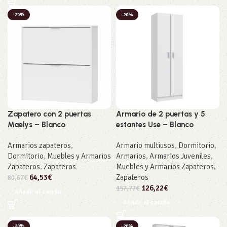
-20%
-20%
Zapatero con 2 puertas
Armario de 2 puertas y 5
Maelys – Blanco
estantes Use – Blanco
Armarios zapateros
,
Armario multiusos
,
Dormitorio
,
Dormitorio
,
Muebles y Armarios
Armarios
,
Armarios Juveniles
,
Zapateros
,
Zapateros
Muebles y Armarios Zapateros
,
64,53
€
Zapateros
80,67
€
126,22
€
157,77
€
Añadir al carrito
Añadir al carrito
-20%
-20%