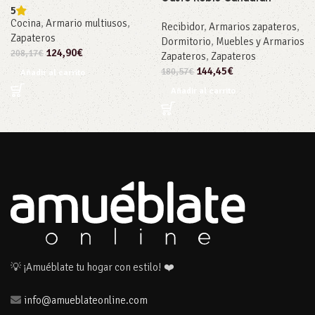
5
Cocina
,
Armario multiusos
,
Recibidor
,
Armarios zapateros
,
Zapateros
Dormitorio
,
Muebles y Armarios
124,90
€
208,17
€
Zapateros
,
Zapateros
144,45
€
180,57
€
Añadir al carrito
Añadir al carrito
💡 ¡Amuéblate tu hogar con estilo! ❤️
info@amueblateonline.com