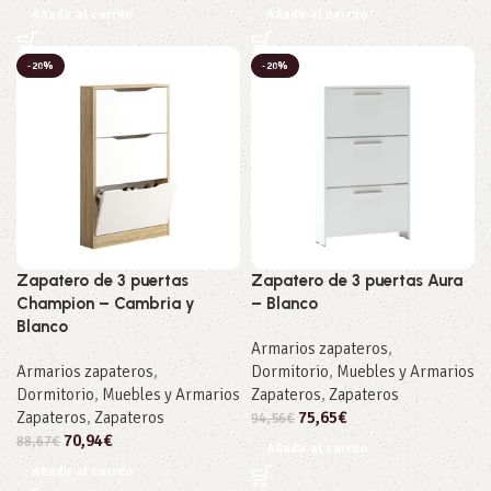
Añadir al carrito
Añadir al carrito
-20%
-20%
Zapatero de 3 puertas
Zapatero de 3 puertas Aura
Champion – Cambria y
– Blanco
Blanco
Armarios zapateros
,
Armarios zapateros
,
Dormitorio
,
Muebles y Armarios
Dormitorio
,
Muebles y Armarios
Zapateros
,
Zapateros
Zapateros
,
Zapateros
75,65
€
94,56
€
70,94
€
88,67
€
Añadir al carrito
Añadir al carrito