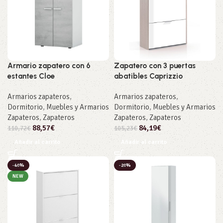
Armario zapatero con 6
Zapatero con 3 puertas
estantes Cloe
abatibles Caprizzio
Armarios zapateros
,
Armarios zapateros
,
Dormitorio
,
Muebles y Armarios
Dormitorio
,
Muebles y Armarios
Zapateros
,
Zapateros
Zapateros
,
Zapateros
88,57
€
84,19
€
110,72
€
105,23
€
Añadir al carrito
Añadir al carrito
-40%
-20%
NEW