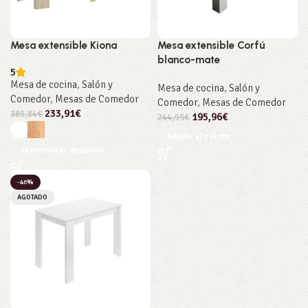
Mesa extensible Kiona
Mesa extensible Corfú
blanco-mate
5
Mesa de cocina
,
Salón y
Mesa de cocina
,
Salón y
Comedor
,
Mesas de Comedor
Comedor
,
Mesas de Comedor
233,91
€
389,84
€
195,96
€
244,95
€
Añadir al carrito
Seleccionar opciones
-40%
AGOTADO