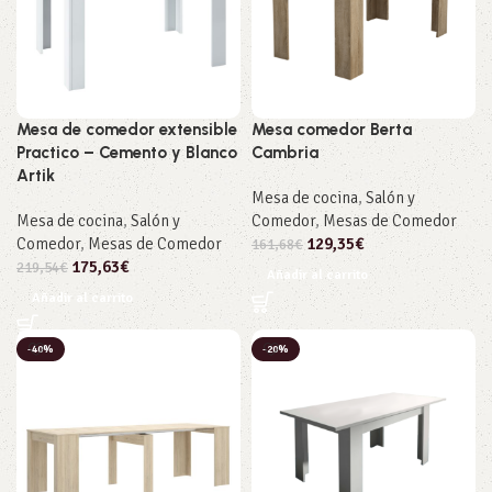
Mesa de comedor extensible
Mesa comedor Berta
Practico – Cemento y Blanco
Cambria
Artik
Mesa de cocina
,
Salón y
Mesa de cocina
,
Salón y
Comedor
,
Mesas de Comedor
Comedor
,
Mesas de Comedor
129,35
€
161,68
€
175,63
€
219,54
€
Añadir al carrito
Añadir al carrito
-40%
-20%