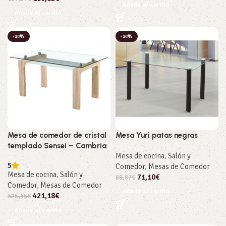
Añadir al carrito
Añadir al carrito
-20%
-20%
Mesa de comedor de cristal
Mesa Yuri patas negras
templado Sensei – Cambria
Mesa de cocina
,
Salón y
5
Comedor
,
Mesas de Comedor
Mesa de cocina
,
Salón y
71,10
€
88,87
€
Comedor
,
Mesas de Comedor
Añadir al carrito
421,18
€
526,46
€
Añadir al carrito