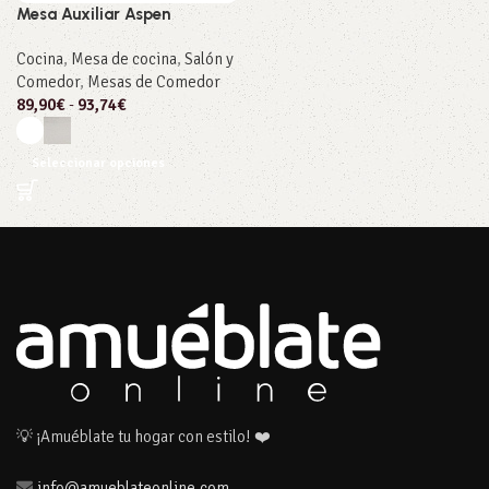
Mesa Auxiliar Aspen
Cocina
,
Mesa de cocina
,
Salón y
Comedor
,
Mesas de Comedor
89,90
€
-
93,74
€
Seleccionar opciones
💡 ¡Amuéblate tu hogar con estilo! ❤️
info@amueblateonline.com