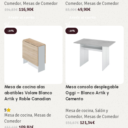
Comedor
,
Mesas de Comedor
Comedor
,
Mesas de Comedor
116,90
€
49,90
€
194,83
€
83,90
€
Añadir al carrito
Añadir al carrito
-20%
-20%
Mesa de cocina alas
Mesa consola desplegable
abatibles Volare Blanco
Oggi – Blanco Artik y
Artik y Roble Canadian
Cemento
5
Mesa de cocina
,
Salón y
Mesa de cocina
,
Mesas de
Comedor
,
Mesas de Comedor
Comedor
121,34
€
151,67
€
109,82
€
137,27
€