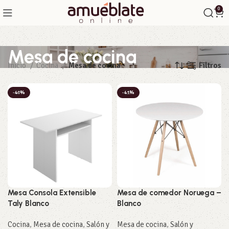
0
Mesa de cocina
Filtros
Inicio
Cocina
Mesa de cocina
-40%
-41%
Mesa Consola Extensible
Mesa de comedor Noruega –
Taly Blanco
Blanco
Cocina
,
Mesa de cocina
,
Salón y
Mesa de cocina
,
Salón y