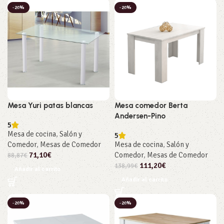
-20%
-20%
Mesa Yuri patas blancas
Mesa comedor Berta
Andersen-Pino
5
Mesa de cocina
,
Salón y
5
Comedor
,
Mesas de Comedor
Mesa de cocina
,
Salón y
71,10
€
Comedor
,
Mesas de Comedor
88,87
€
111,20
€
138,99
€
Añadir al carrito
Añadir al carrito
-20%
-20%