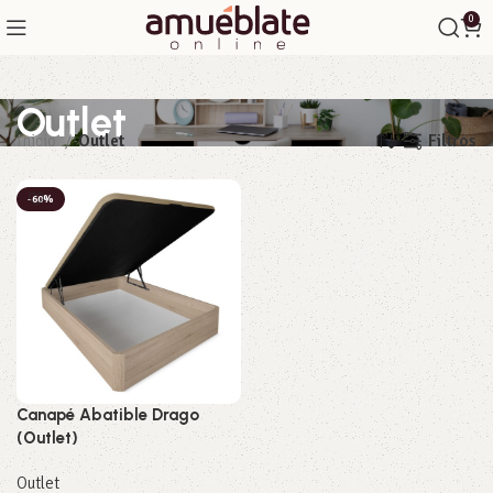
0
Outlet
Filtros
Inicio
Outlet
-60%
Canapé Abatible Drago
(Outlet)
Outlet