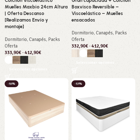
Colchón Viscoelástico
Gran capacidad + Colchón
Muelles Maxbio 24cm Altura
Boxvisco Reversible –
| Oferta Descanso
Viscoelástico – Muelles
[Realizamos Envío y
ensacados
montaje]
Dormitorio
,
Canapés
,
Packs
Dormitorio
,
Canapés
,
Packs
Oferta
Oferta
332,90
€
-
412,90
€
333,90
€
-
412,90
€
Seleccionar opciones
Seleccionar opciones
-50%
-53%