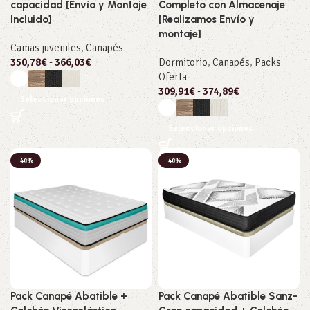
capacidad [Envío y Montaje
Completo con Almacenaje
Incluido]
[Realizamos Envío y
montaje]
Camas juveniles
,
Canapés
350,78
€
-
366,03
€
Dormitorio
,
Canapés
,
Packs
Oferta
309,91
€
-
374,89
€
Seleccionar opciones
Seleccionar opciones
-40%
-40%
Pack Canapé Abatible +
Pack Canapé Abatible Sanz-