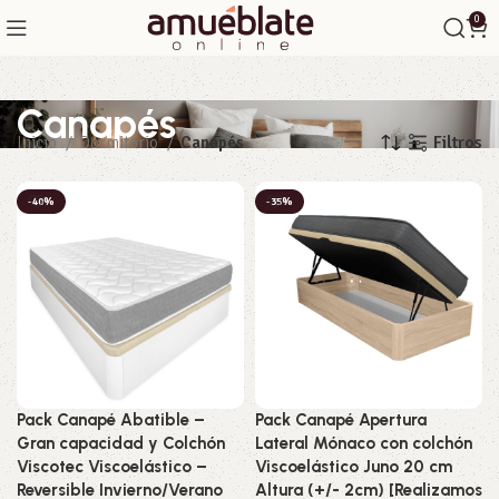
0
Canapés
Filtros
Inicio
Dormitorio
Canapés
-40%
-35%
Pack Canapé Abatible –
Pack Canapé Apertura
Gran capacidad y Colchón
Lateral Mónaco con colchón
Viscotec Viscoelástico –
Viscoelástico Juno 20 cm
Reversible Invierno/Verano
Altura (+/- 2cm) [Realizamos