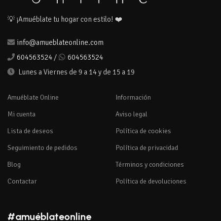
💡 ¡Amuéblate tu hogar con estilo! ❤️
info@amueblateonline.com
604563524
/
604563524
Lunes a Viernes de 9 a 14 y de 15 a 19
Amuéblate Online
Información
Mi cuenta
Aviso legal
Lista de deseos
Política de cookies
Seguimiento de pedidos
Política de privacidad
Blog
Términos y condiciones
Contactar
Política de devoluciones
#amuéblateonline