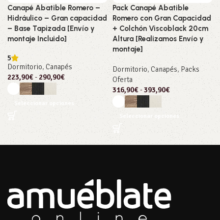
Canapé Abatible Romero –
Pack Canapé Abatible
Hidráulico – Gran capacidad
Romero con Gran Capacidad
– Base Tapizada [Envío y
+ Colchón Viscoblack 20cm
montaje Incluido]
Altura [Realizamos Envío y
montaje]
5
Dormitorio
,
Canapés
Dormitorio
,
Canapés
,
Packs
223,90
€
-
290,90
€
Oferta
316,90
€
-
393,90
€
Seleccionar opciones
Seleccionar opciones