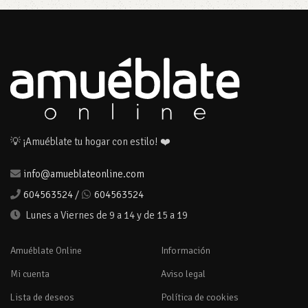
💡 ¡Amuéblate tu hogar con estilo! ❤️
info@amueblateonline.com
604563524
/
604563524
Lunes a Viernes de 9 a 14 y de 15 a 19
Amuéblate Online
Información
Mi cuenta
Aviso legal
Lista de deseos
Política de cookies