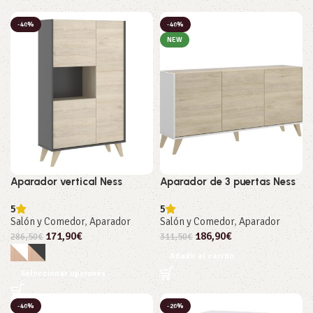
-40%
-40%
NEW
Aparador vertical Ness
Aparador de 3 puertas Ness
5
5
Salón y Comedor
,
Aparador
Salón y Comedor
,
Aparador
171,90
€
186,90
€
286,50
€
311,50
€
Añadir al carrito
Seleccionar opciones
-40%
-20%