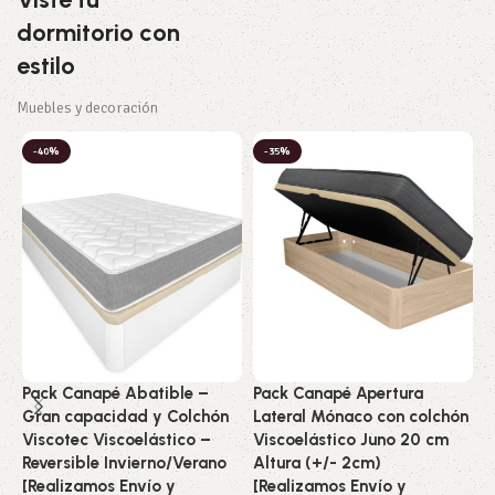
dormitorio con
estilo
Muebles y decoración
-40%
-35%
Pack Canapé Abatible –
Pack Canapé Apertura
C
Gran capacidad y Colchón
Lateral Mónaco con colchón
L
Viscotec Viscoelástico –
Viscoelástico Juno 20 cm
c
Reversible Invierno/Verano
Altura (+/- 2cm)
I
[Realizamos Envío y
[Realizamos Envío y