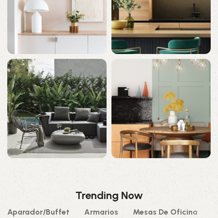
Iluminación
Cocina
0 productos
49 productos
Jardín
Decoración
70 productos
0 productos
Trending Now
Aparador/Buffet
Armarios
Mesas De Oficina
L