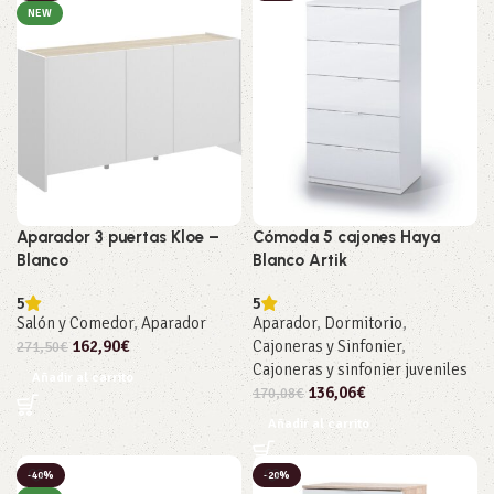
NEW
Aparador 3 puertas Kloe –
Cómoda 5 cajones Haya
Blanco
Blanco Artik
5
5
Salón y Comedor
,
Aparador
Aparador
,
Dormitorio
,
162,90
€
Cajoneras y Sinfonier
,
271,50
€
Cajoneras y sinfonier juveniles
Añadir al carrito
136,06
€
170,08
€
Añadir al carrito
-40%
-20%