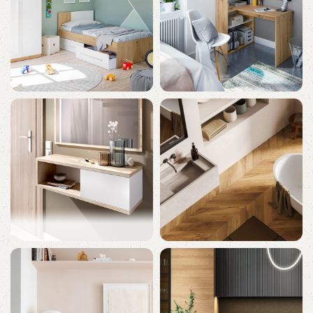
Muebles Juveniles
Oficina Y Estudio
120 productos
57 productos
Recibidor
Baño
31 productos
25 productos