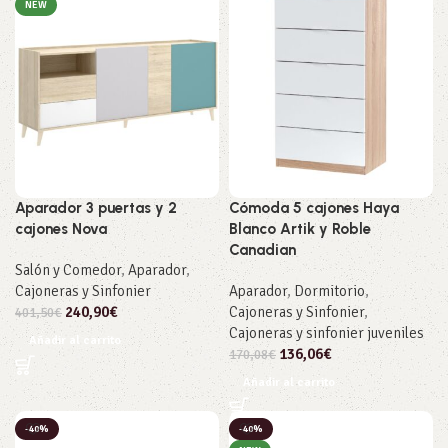
NEW
Aparador 3 puertas y 2
Cómoda 5 cajones Haya
cajones Nova
Blanco Artik y Roble
Canadian
Salón y Comedor
,
Aparador
,
Cajoneras y Sinfonier
Aparador
,
Dormitorio
,
240,90
€
Cajoneras y Sinfonier
,
401,50
€
Cajoneras y sinfonier juveniles
Añadir al carrito
136,06
€
170,08
€
Añadir al carrito
-40%
-40%