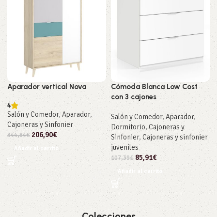
Aparador vertical Nova
Cómoda Blanca Low Cost
con 3 cajones
4
Salón y Comedor
,
Aparador
,
Salón y Comedor
,
Aparador
,
Cajoneras y Sinfonier
Dormitorio
,
Cajoneras y
206,90
€
344,84
€
Sinfonier
,
Cajoneras y sinfonier
juveniles
Añadir al carrito
85,91
€
107,39
€
Añadir al carrito
Colecciones