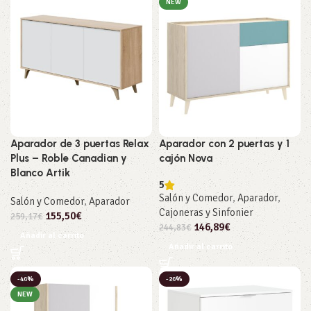
NEW
Aparador de 3 puertas Relax
Aparador con 2 puertas y 1
Plus – Roble Canadian y
cajón Nova
Blanco Artik
5
Salón y Comedor
,
Aparador
,
Salón y Comedor
,
Aparador
Cajoneras y Sinfonier
155,50
€
259,17
€
146,89
€
244,83
€
Añadir al carrito
Añadir al carrito
-40%
-20%
NEW