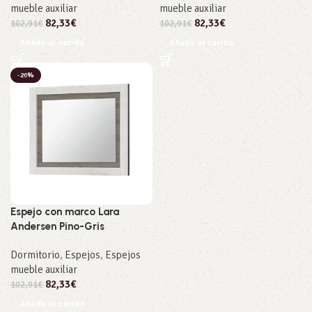
mueble auxiliar
mueble auxiliar
82,33
€
82,33
€
102,91
€
102,91
€
Añadir al carrito
Añadir al carrito
-20%
Espejo con marco Lara
Andersen Pino-Gris
Dormitorio
,
Espejos
,
Espejos
mueble auxiliar
82,33
€
102,91
€
Añadir al carrito