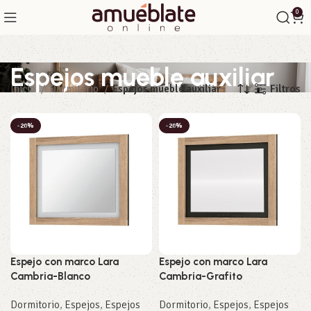
0
Espejos mueble auxiliar
Filtros
Inicio
Dormitorio
Espejos mueble auxiliar
-20%
-20%
Espejo con marco Lara
Espejo con marco Lara
Cambria-Blanco
Cambria-Grafito
Dormitorio
,
Espejos
,
Espejos
Dormitorio
,
Espejos
,
Espejos