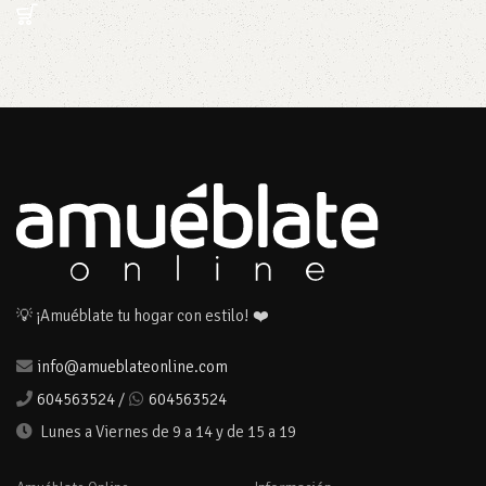
💡 ¡Amuéblate tu hogar con estilo! ❤️
info@amueblateonline.com
604563524
/
604563524
Lunes a Viernes de 9 a 14 y de 15 a 19