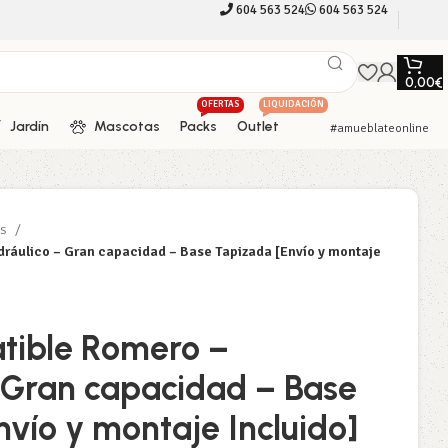
604 563 524
604 563 524
0,00
€
OFERTAS
LIQUIDACIÓN
Jardín
Mascotas
Packs
Outlet
#amueblateonline
és
ráulico – Gran capacidad – Base Tapizada [Envío y montaje
tible Romero –
– Gran capacidad – Base
vío y montaje Incluido]