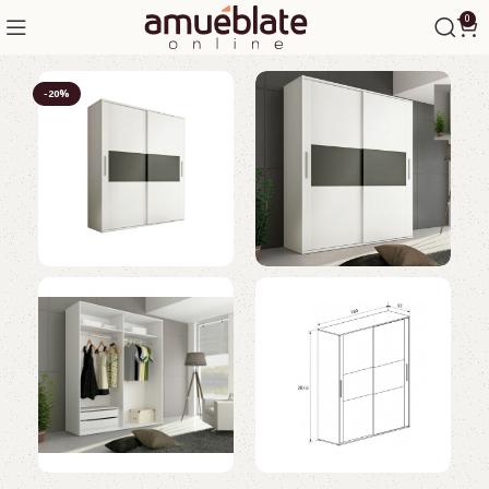
0
-20%