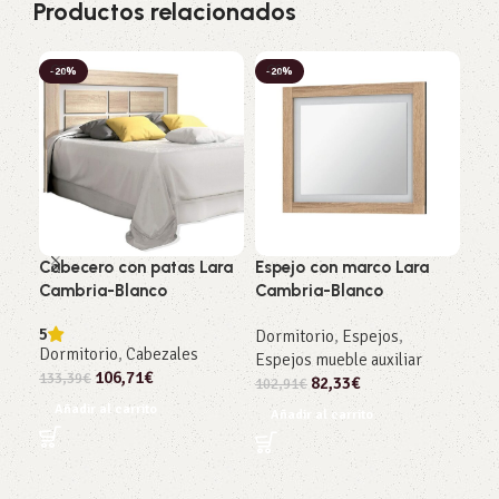
Productos relacionados
-20%
-20%
-2
Cabecero con patas Lara
Espejo con marco Lara
Esp
Cambria-Blanco
Cambria-Blanco
And
5
Dormitorio
,
Espejos
,
Dor
Dormitorio
,
Cabezales
Espejos mueble auxiliar
Esp
106,71
€
133,39
€
82,33
€
102,91
€
102
Añadir al carrito
Añadir al carrito
Añ