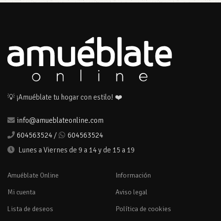
💡 ¡Amuéblate tu hogar con estilo! ❤️
info@amueblateonline.com
604563524
/
604563524
Lunes a Viernes de 9 a 14 y de 15 a 19
Amuéblate Online
Información
Mi cuenta
Aviso legal
Lista de deseos
Política de cookies