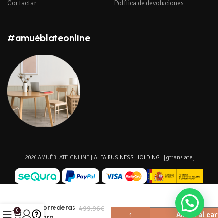
Contactar
Política de devoluciones
#amuéblateonline
2026 AMUÉBLATE ONLINE |
ALFA BUSINESS HOLDING
| [gtranslate]
Armario
con 2
puertas
correderas
499,96
€
0
Añadir al car
Lara