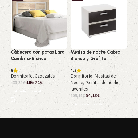
Cabecero con patas Lara
Mesita de noche Cabra
Sin
Cambria-Blanco
Blanco y Grafito
Cab
5
4.5
5
Dormitorio
,
Cabezales
Dormitorio
,
Mesitas de
Dor
106,71
€
Noche
,
Mesitas de noche
Sin
133,39
€
juveniles
202
Añadir al carrito
84,12
€
105,14
€
Añ
Añadir al carrito