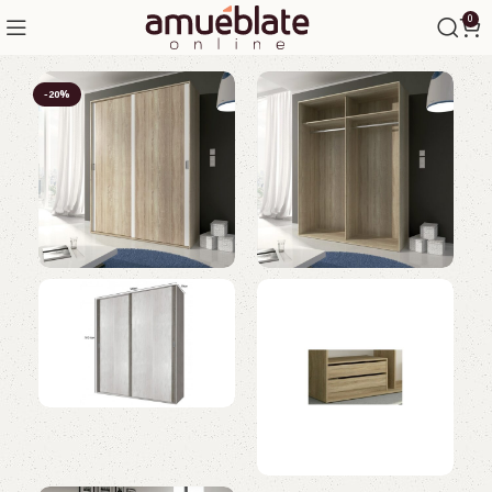
0
-20%