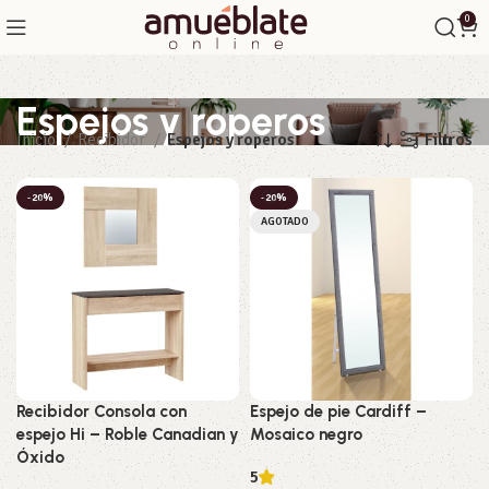
0
Espejos y roperos
Filtros
Inicio
Recibidor
Espejos y roperos
-20%
-20%
AGOTADO
Recibidor Consola con
Espejo de pie Cardiff –
espejo Hi – Roble Canadian y
Mosaico negro
Óxido
5