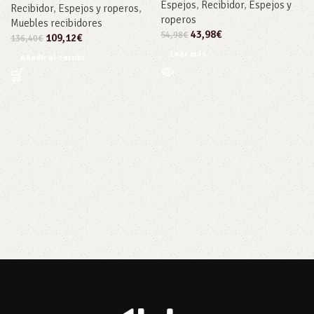
Espejos
,
Recibidor
,
Espejos y
Recibidor
,
Espejos y roperos
,
roperos
Muebles recibidores
43,98
€
54,98
€
109,12
€
136,40
€
Leer más
Añadir al carrito