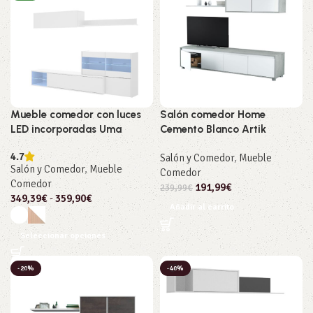
Mueble comedor con luces
Salón comedor Home
LED incorporadas Uma
Cemento Blanco Artik
4.7
Salón y Comedor
,
Mueble
Salón y Comedor
,
Mueble
Comedor
Comedor
191,99
€
239,99
€
349,39
€
-
359,90
€
Añadir al carrito
Seleccionar opciones
-20%
-40%