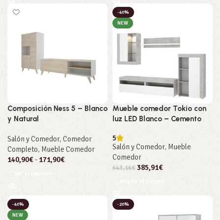
-40%
NEW
Composición Ness 5 – Blanco
Mueble comedor Tokio con
y Natural
luz LED Blanco – Cemento
5
Salón y Comedor
,
Comedor
Salón y Comedor
,
Mueble
Completo
,
Mueble Comedor
Comedor
140,90
€
-
171,90
€
385,91
€
643,16
€
Ver productos
Añadir al carrito
-40%
-20%
NEW