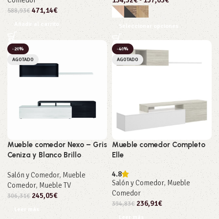
Comedor
134,32
€
-
157,03
€
471,14
€
588,93
€
Añadir al carrito
Seleccionar opciones
-20%
-40%
AGOTADO
AGOTADO
Mueble comedor Nexo – Gris
Mueble comedor Completo
Ceniza y Blanco Brillo
Elle
4.8
Salón y Comedor
,
Mueble
Salón y Comedor
,
Mueble
Comedor
,
Mueble TV
Comedor
245,05
€
306,31
€
236,91
€
394,83
€
Leer más
Leer más