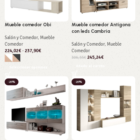
Mueble comedor Obi
Mueble comedor Antígona
con leds Cambria
Salón y Comedor
,
Mueble
Comedor
Salón y Comedor
,
Mueble
224,02
€
-
237,90
€
Comedor
245,24
€
306,55
€
Añadir al carrito
Seleccionar opciones
-20%
-20%