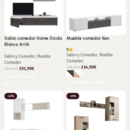
Salón comedor Home Óxido
Mueble comedor Ken
Blanco Artik
5
Salón y Comedor
,
Mueble
Salón y Comedor
,
Mueble
Comedor
Comedor
214,90
€
358,17
€
191,99
€
239,99
€
Añadir al carrito
Seleccionar opciones
-40%
-20%