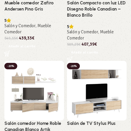
Mueble comedor Zafiro
Salón Compacto con luz LED
Andersen Pino Gris
Disegno Roble Canadian –
Blanco Brillo
5
Salón y Comedor
,
Mueble
5
Comedor
Salón y Comedor
,
Mueble
439,33
€
Comedor
549,15
€
407,39
€
509,25
€
Añadir al carrito
Añadir al carrito
-20%
-20%
Salón comedor Home Roble
Salón de TV Stylus Plus
Canadian Blanco Artik