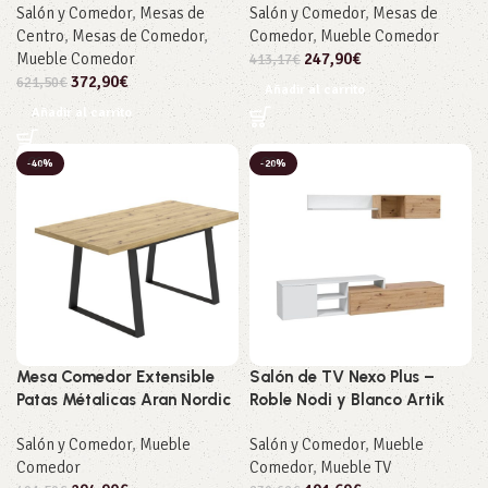
Salón y Comedor
,
Mesas de
Salón y Comedor
,
Mesas de
Centro
,
Mesas de Comedor
,
Comedor
,
Mueble Comedor
Mueble Comedor
247,90
€
413,17
€
372,90
€
621,50
€
Añadir al carrito
Añadir al carrito
-40%
-20%
Mesa Comedor Extensible
Salón de TV Nexo Plus –
Patas Métalicas Aran Nordic
Roble Nodi y Blanco Artik
Salón y Comedor
,
Mueble
Salón y Comedor
,
Mueble
Comedor
Comedor
,
Mueble TV