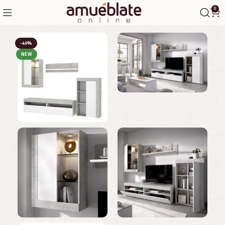
0
-40%
NEW