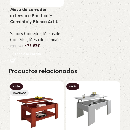
Mesa de comedor
extensible Practico –
Cemento y Blanco Artik
Salón y Comedor
,
Mesas de
Comedor
,
Mesa de cocina
175,63
€
219,54
€
Añadir al carrito
Productos relacionados
-20%
-20%
-2
AGOTADO