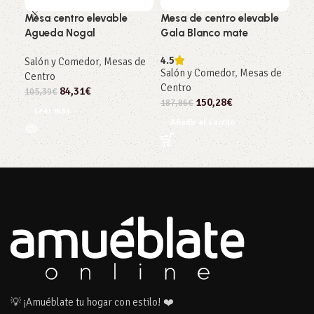
Mesa centro elevable
Mesa de centro elevable
Mes
Agueda Nogal
Gala Blanco mate
Flo
Ca
4.5
Salón y Comedor
,
Mesas de
Salón y Comedor
,
Mesas de
5
Centro
Centro
Sal
84,31
€
105,39
€
150,28
€
Cen
187,86
€
Leer más
91,
Añadir al carrito
Añ
💡 ¡Amuéblate tu hogar con estilo! ❤️