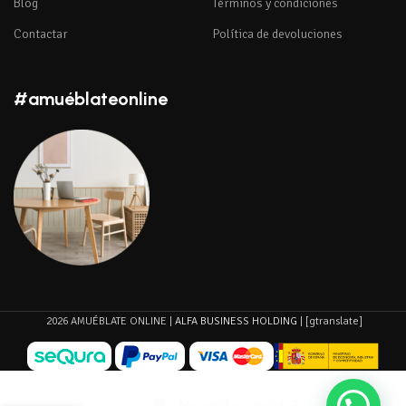
Blog
Términos y condiciones
Contactar
Política de devoluciones
#amuéblateonline
2026 AMUÉBLATE ONLINE |
ALFA BUSINESS HOLDING
| [gtranslate]