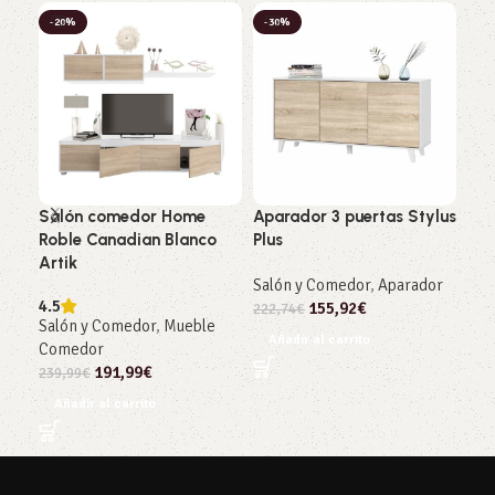
-20%
-30%
-2
Salón comedor Home
Aparador 3 puertas Stylus
Mes
Roble Canadian Blanco
Plus
Sty
Artik
y R
Salón y Comedor
,
Aparador
4.5
5
155,92
€
222,74
€
Salón y Comedor
,
Mueble
Sal
Añadir al carrito
Comedor
Cen
191,99
€
239,99
€
128
Añadir al carrito
Añ