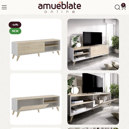
0
-40%
NEW