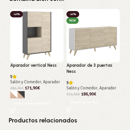
-40%
-40%
NEW
Aparador vertical Ness
Aparador de 3 puertas
Ness
5
Salón y Comedor
,
Aparador
5
171,90
€
Salón y Comedor
,
Aparador
286,50
€
186,90
€
311,50
€
Añadir al carrito
Seleccionar opciones
Productos relacionados