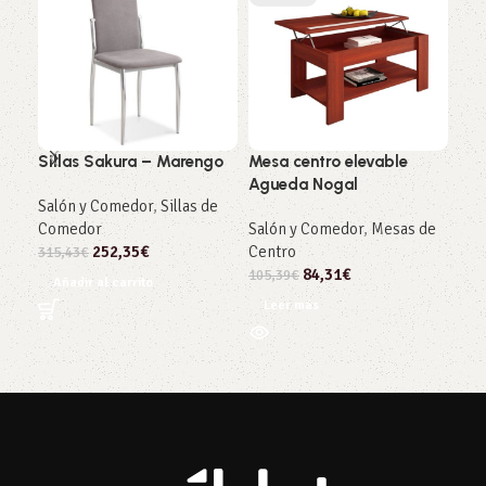
Sillas Sakura – Marengo
Mesa centro elevable
Mes
Agueda Nogal
Gal
Salón y Comedor
,
Sillas de
4.5
Comedor
Salón y Comedor
,
Mesas de
Sal
252,35
€
Centro
315,43
€
Cen
84,31
€
105,39
€
Añadir al carrito
187
Leer más
Añ