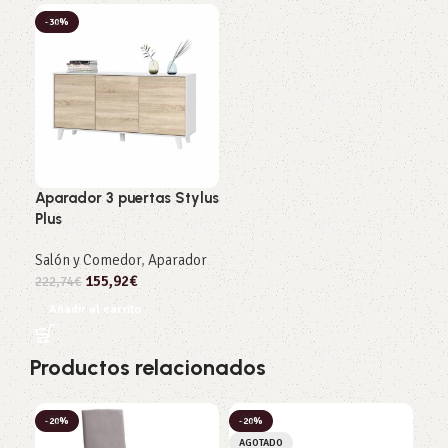
-30%
Aparador 3 puertas Stylus
Plus
Salón y Comedor
,
Aparador
155,92
€
222,74
€
Añadir al carrito
Productos relacionados
-20%
-20%
-2
AGOTADO