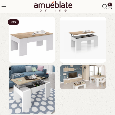
0
-20%