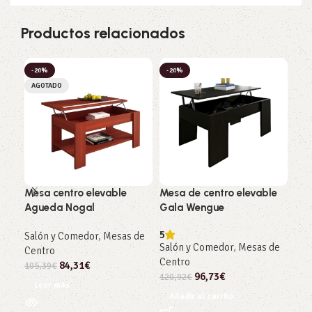
Productos relacionados
-20%
-20%
-2
AGOTADO
Mesa centro elevable
Mesa de centro elevable
Mes
Agueda Nogal
Gala Wengue
Gal
5
4.5
Salón y Comedor
,
Mesas de
Salón y Comedor
,
Mesas de
Sal
Centro
Centro
Cen
84,31
€
105,39
€
96,73
€
120,92
€
187
Leer más
Añadir al carrito
Añ