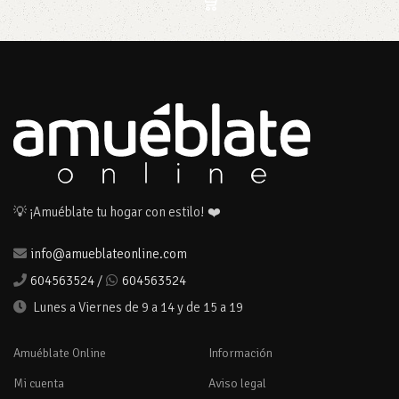
💡 ¡Amuéblate tu hogar con estilo! ❤️
info@amueblateonline.com
604563524
/
604563524
Lunes a Viernes de 9 a 14 y de 15 a 19
Amuéblate Online
Información
Mi cuenta
Aviso legal