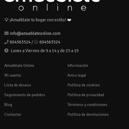
💡 ¡Amuéblate tu hogar con estilo! ❤️
info@amueblateonline.com
604563524
/
604563524
Lunes a Viernes de 9 a 14 y de 15 a 19
Amuéblate Online
Información
Mi cuenta
Aviso legal
Lista de deseos
Política de cookies
Seguimiento de pedidos
Política de privacidad
Blog
Términos y condiciones
Contactar
Política de devoluciones