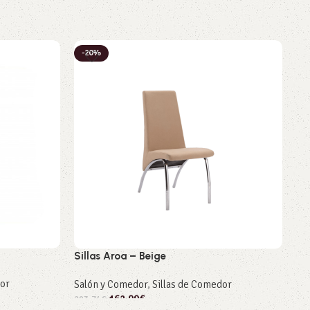
-20%
-
Si
Sillas Aroa – Beige
sil
dor
Salón y Comedor
,
Sillas de Comedor
Sa
162,99
€
203,74
€