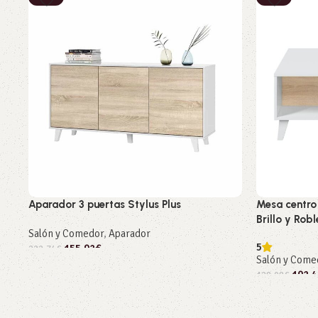
Aparador 3 puertas Stylus Plus
Mesa centro 
Brillo y Rob
Salón y Comedor
,
Aparador
5
155,92
€
222,74
€
Salón y Come
Añadir al carrito
102,4
128,08
€
Añadir al car