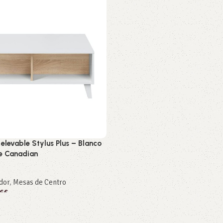
elevable Stylus Plus – Blanco
le Canadian
dor
,
Mesas de Centro
6
€
rito