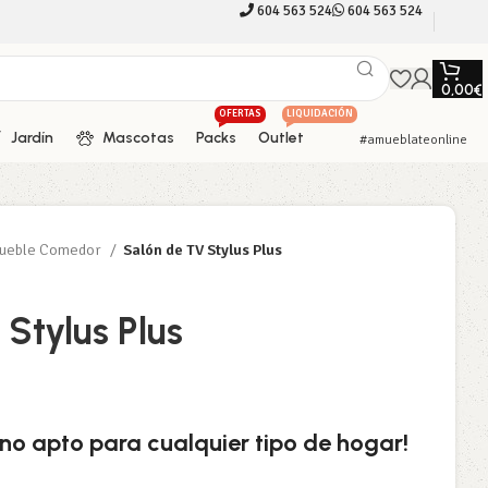
604 563 524
604 563 524
0,00
€
OFERTAS
LIQUIDACIÓN
Jardín
Mascotas
Packs
Outlet
#amueblateonline
ueble Comedor
Salón de TV Stylus Plus
Stylus Plus
o apto para cualquier tipo de hogar!