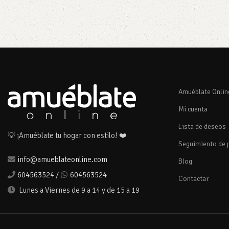
Añadir al carrito
Añadir al car
Amuéblate Onlin
Mi cuenta
Lista de deseos
💡 ¡Amuéblate tu hogar con estilo! ❤️
Seguimiento de 
info@amueblateonline.com
Blog
604563524
/
604563524
Contactar
Lunes a Viernes de 9 a 14 y de 15 a 19