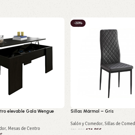
-20%
tro elevable Gala Wengue
Sillas Mármol – Gris
Salón y Comedor
,
Sillas de Come
dor
,
Mesas de Centro
171,86
€
214,82
€
€