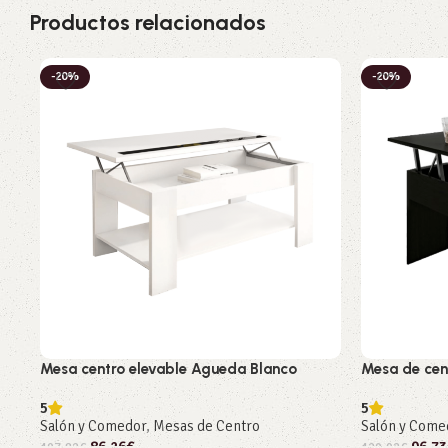
Productos relacionados
-20%
-20%
Mesa centro elevable Agueda Blanco
Mesa de cen
5
5
Salón y Comedor
,
Mesas de Centro
Salón y Come
86,26
€
96,73
107,82
€
120,92
€