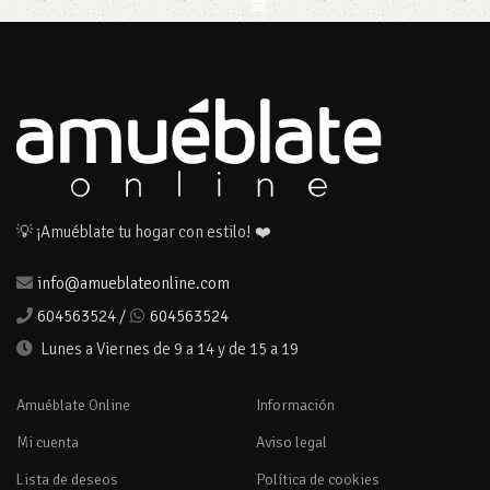
💡 ¡Amuéblate tu hogar con estilo! ❤️
info@amueblateonline.com
604563524
/
604563524
Lunes a Viernes de 9 a 14 y de 15 a 19
Amuéblate Online
Información
Mi cuenta
Aviso legal
Lista de deseos
Política de cookies