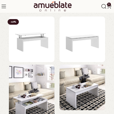
0
-40%