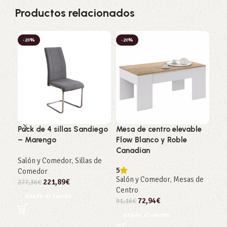
Productos relacionados
-20%
-20%
-2
Pack de 4 sillas Sandiego
Mesa de centro elevable
Mue
– Marengo
Flow Blanco y Roble
And
Canadian
5
Salón y Comedor
,
Sillas de
Sal
5
Comedor
Salón y Comedor
,
Mesas de
Co
221,89
€
277,36
€
Centro
549
Añadir al carrito
72,94
€
91,16
€
Añ
Añadir al carrito