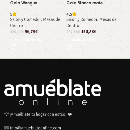
Gala Wengue
Gala Blanco mate
And
5
4.5
5
Salón y Comedor
,
Mesas de
Salón y Comedor
,
Mesas de
Sal
Centro
Centro
Co
96,73
€
150,28
€
120,92
€
187,86
€
549
Añadir al carrito
Añadir al carrito
Añ
💡 ¡Amuéblate tu hogar con estilo! ❤️
info@amueblateonline.com