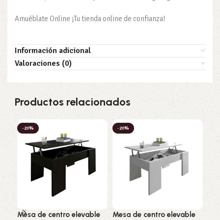
Amuéblate Online ¡Tu tienda online de confianza!
Información adicional
Valoraciones (0)
Productos relacionados
-20%
-20%
-2
Mesa de centro elevable
Mesa de centro elevable
Mue