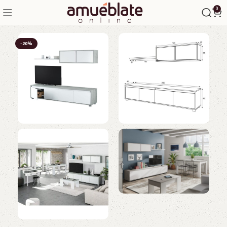
0
-20%