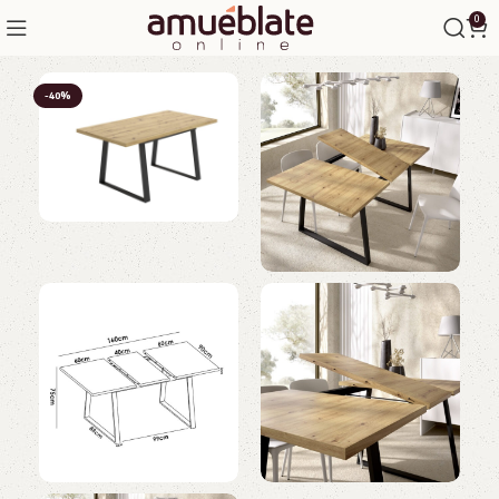
0
-40%