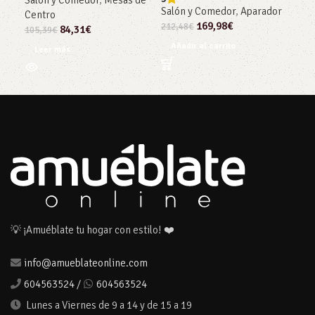
Salón y Comedor
,
Mesas de
Co
Salón y Comedor
,
Aparador
Centro
214
169,98
€
212,48
€
84,31
€
105,39
€
Añ
Añadir al carrito
Leer más
💡 ¡Amuéblate tu hogar con estilo! ❤️
info@amueblateonline.com
604563524
/
604563524
Lunes a Viernes de 9 a 14 y de 15 a 19