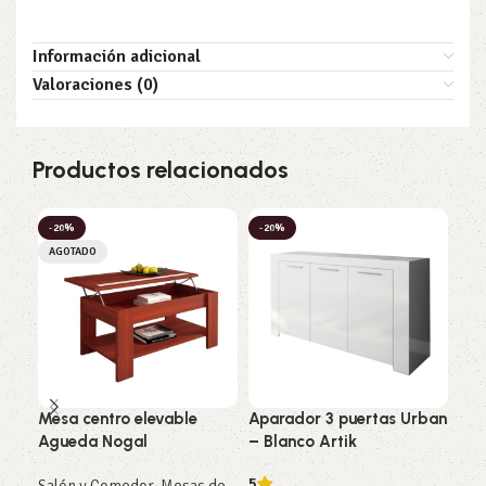
Información adicional
Valoraciones (0)
Productos relacionados
-20%
-20%
-2
AGOTADO
Mesa centro elevable
Aparador 3 puertas Urban
Sil
Agueda Nogal
– Blanco Artik
Sal
5