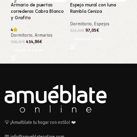
Armario de puertas
Espejo mural con luna
Esp
correderas Cabra Blanco
Rambla Ceniza
Cab
y Grafito
Dormitorio
,
Espejos
Dor
4
97,05
€
121,31
€
121
Dormitorio
,
Armarios
Añadir al carrito
Añ
414,86
€
518,57
€
Añadir al carrito
💡 ¡Amuéblate tu hogar con estilo! ❤️
info@amueblateonline.com