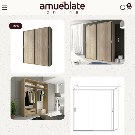
0
-20%