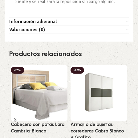
cliente y se realizará la reposición sin cargo alguno.
Información adicional
Valoraciones (0)
Productos relacionados
-20%
-20%
-2
Cabecero con patas Lara
Armario de puertas
Esp
Cambria-Blanco
correderas Cabra Blanco
Ram
y Grafito