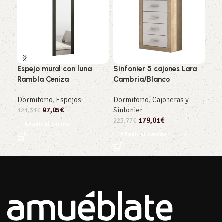
Espejo mural con luna
Sinfonier 5 cajones Lara
Esp
Rambla Ceniza
Cambria/Blanco
And
Dormitorio
,
Espejos
Dormitorio
,
Cajoneras y
Dor
97,05
€
Sinfonier
Esp
121,31
€
179,01
€
223,77
€
102
Añadir al carrito
Añadir al carrito
Añ