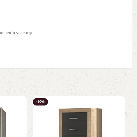
posición sin cargo.
-20%
-