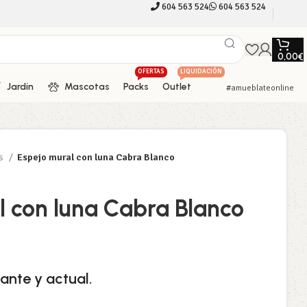
604 563 524
604 563 524
0,00
€
OFERTAS
LIQUIDACIÓN
Jardín
Mascotas
Packs
Outlet
#amueblateonline
os
Espejo mural con luna Cabra Blanco
l con luna Cabra Blanco
ante y actual.