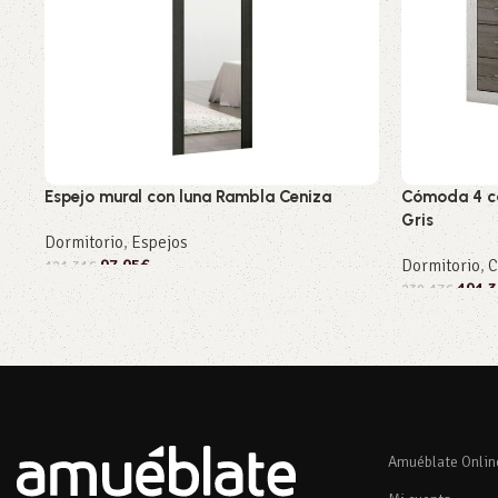
Espejo mural con luna Rambla Ceniza
Cómoda 4 ca
Gris
Dormitorio
,
Espejos
97,05
€
Dormitorio
,
C
121,31
€
191,3
239,17
€
Añadir al carrito
Añadir al car
Amuéblate Onlin