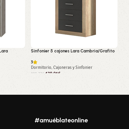
Lara
Sinfonier 5 cajones Lara Cambria/Grafito
Si
3
Do
Dormitorio
,
Cajoneras y Sinfonier
223
179,01
€
223,77
€
A
Añadir al carrito
#amuéblateonline