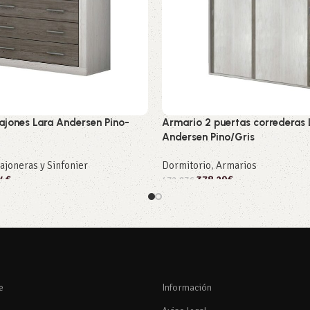
jones Lara Andersen Pino-
Armario 2 puertas correderas 
Andersen Pino/Gris
ajoneras y Sinfonier
Dormitorio
,
Armarios
4
€
378,29
€
472,87
€
rito
Añadir al carrito
e
Información