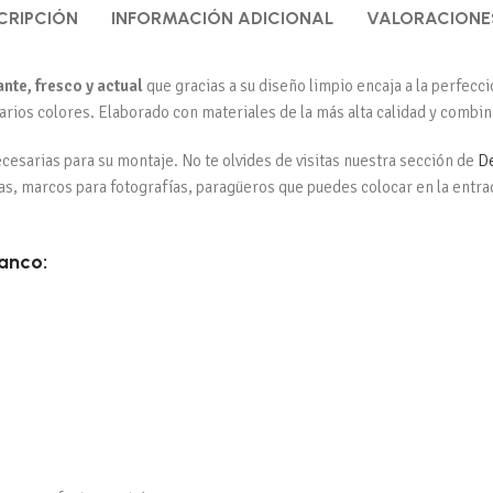
CRIPCIÓN
INFORMACIÓN ADICIONAL
VALORACIONES
nte, fresco y actual
que gracias a su diseño limpio encaja a la perfecc
arios colores. Elaborado con materiales de la más alta calidad y combin
ecesarias para su montaje. No te olvides de visitas nuestra sección de
D
as, marcos para fotografías, paragüeros que puedes colocar en la entrad
lanco: