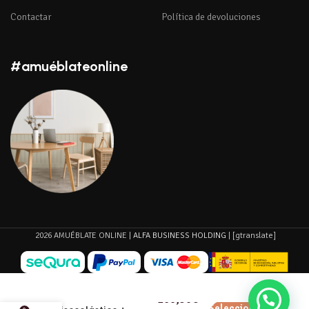
Contactar
Política de devoluciones
#amuéblateonline
2026 AMUÉBLATE ONLINE |
ALFA BUSINESS HOLDING
| [gtranslate]
Pack de Colchón
viscoblack
160,90
€
Seleccionar