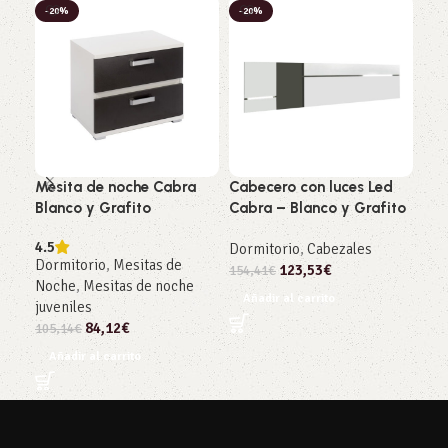
-20%
-20%
-2
Mesita de noche Cabra
Cabecero con luces Led
Esp
Blanco y Grafito
Cabra – Blanco y Grafito
Cab
4.5
Dormitorio
,
Cabezales
Dor
Dormitorio
,
Mesitas de
123,53
€
154,41
€
121
Noche
,
Mesitas de noche
Añadir al carrito
Añ
juveniles
84,12
€
105,14
€
Añadir al carrito