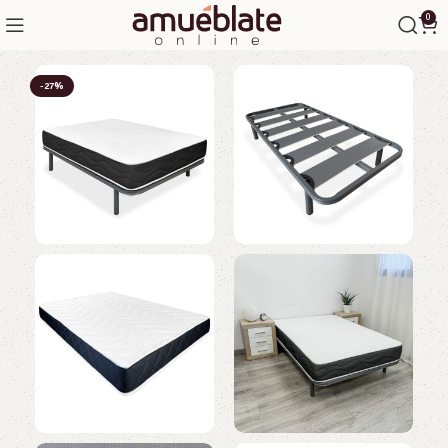
0
-27%