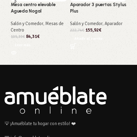
Mesa centro elevable
Aparador 3 puertas Stylus
Mes
Agueda Nogal
Plus
Ca
Salón y Comedor
,
Mesas de
Salón y Comedor
,
Aparador
Sal
Centro
155,92
€
Com
222,74
€
84,31
€
105,39
€
161
Añadir al carrito
Leer más
Añ
💡 ¡Amuéblate tu hogar con estilo! ❤️