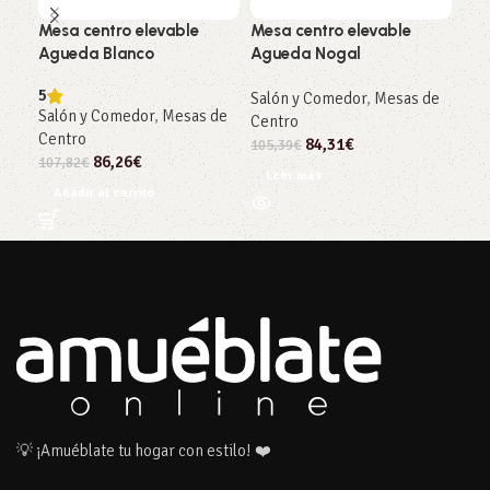
Mesa centro elevable
Mesa centro elevable
Mes
Agueda Blanco
Agueda Nogal
Gal
5
4.5
Salón y Comedor
,
Mesas de
Salón y Comedor
,
Mesas de
Sal
Centro
Centro
Cen
84,31
€
105,39
€
86,26
€
107,82
€
187
Leer más
Añadir al carrito
Añ
💡 ¡Amuéblate tu hogar con estilo! ❤️