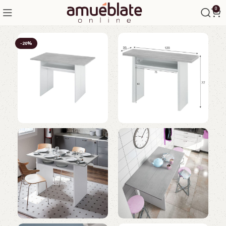
0
-20%