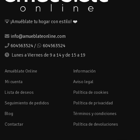
💡 ¡Amuéblate tu hogar con estilo! ❤️
info@amueblateonline.com
604563524
/
604563524
Lunes a Viernes de 9 a 14 y de 15 a 19
Amuéblate Online
Información
Mi cuenta
Aviso legal
Lista de deseos
Política de cookies
Seguimiento de pedidos
Política de privacidad
Blog
Términos y condiciones
Contactar
Política de devoluciones