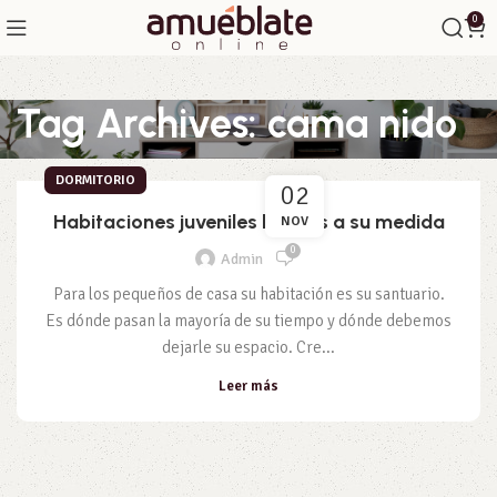
0
Tag Archives: cama nido
DORMITORIO
02
Habitaciones juveniles hechas a su medida
NOV
0
Admin
Para los pequeños de casa su habitación es su santuario.
Es dónde pasan la mayoría de su tiempo y dónde debemos
dejarle su espacio. Cre...
Leer más