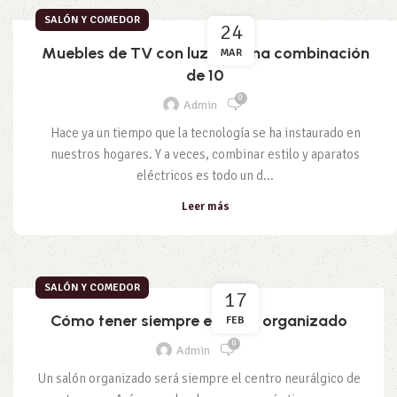
SALÓN Y COMEDOR
24
Muebles de TV con luz led: Una combinación
MAR
de 10
0
Admin
Hace ya un tiempo que la tecnología se ha instaurado en
nuestros hogares. Y a veces, combinar estilo y aparatos
eléctricos es todo un d...
Leer más
SALÓN Y COMEDOR
17
Cómo tener siempre el salón organizado
FEB
0
Admin
Un salón organizado será siempre el centro neurálgico de