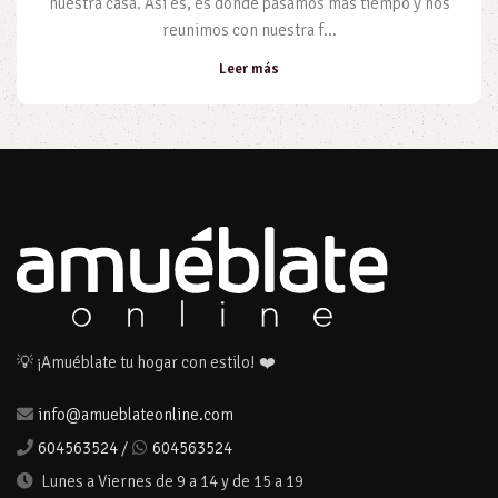
nuestra casa. Así es, es donde pasamos más tiempo y nos
reunimos con nuestra f...
Leer más
💡 ¡Amuéblate tu hogar con estilo! ❤️
info@amueblateonline.com
604563524
/
604563524
Lunes a Viernes de 9 a 14 y de 15 a 19