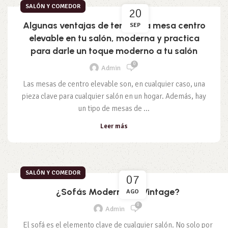
SALÓN Y COMEDOR
20
Algunas ventajas de tener una mesa centro
SEP
elevable en tu salón, moderna y practica
para darle un toque moderno a tu salón
0
Admin
Las mesas de centro elevable son, en cualquier caso, una
pieza clave para cualquier salón en un hogar. Además, hay
un tipo de mesas de ...
Leer más
SALÓN Y COMEDOR
07
¿Sofás Modernos o Vintage?
AGO
0
Admin
El sofá es el elemento clave de cualquier salón. No solo por