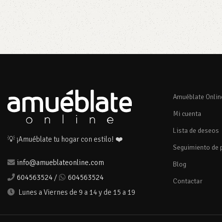
Amuéblate Onlin
Mi cuenta
Lista de deseos
💡 ¡Amuéblate tu hogar con estilo! ❤️
Seguimiento de 
info@amueblateonline.com
Blog
604563524
/
604563524
Contactar
Lunes a Viernes de 9 a 14 y de 15 a 19