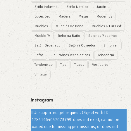
Estilo Industrial
Estilo Nordico
Jardín
Luces Led
Madera
Mesas
Modernos
Muebles
Muebles De Baño
Muebles Tv Luz Led
Mueble Tv
Reforma Baño
Salones Modernos
Salón Ordenado
Salón Y Comedor
Sinfonier
Sofás
Soluciones Tecnologicas
Tendencia
Tendencias
Tips
Trucos
Vestidores
Vintage
Instagram
Unsupported get request. Object with ID
'17841464047073799' does not exist, cannot be
loaded due to missing permissions, or does not