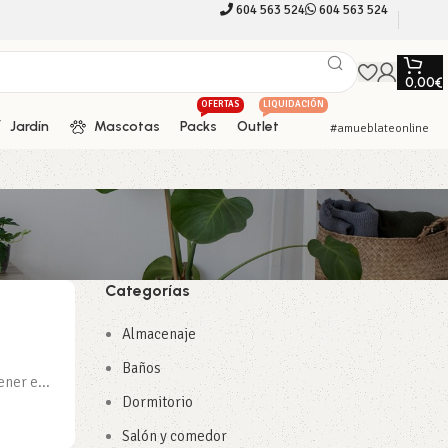
604 563 524
604 563 524
0,00
€
OFERTAS
LIQUIDACIÓN
Jardín
Mascotas
Packs
Outlet
#amueblateonline
Categorías
Almacenaje
Baños
ner e...
Dormitorio
Salón y comedor