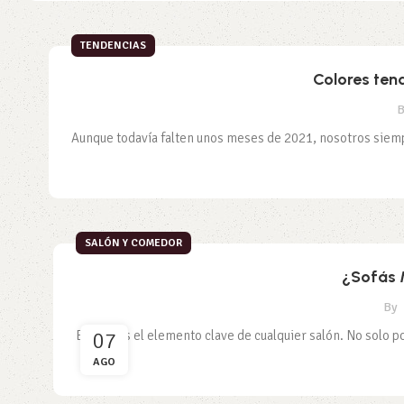
TENDENCIAS
Colores ten
B
Aunque todavía falten unos meses de 2021, nosotros siempre
SALÓN Y COMEDOR
¿Sofás 
By
07
El sofá es el elemento clave de cualquier salón. No solo por
AGO