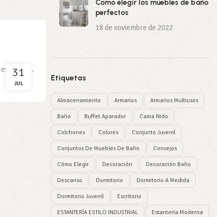
Como elegir los muebles de baño
perfectos
18 de noviembre de 2022
31
es impre...
Etiquetas
JUL
Almacenamiento
Armarios
Armarios Multiusos
Baño
Buffet Aparador
Cama Nido
Colchones
Colores
Conjunto Juvenil
Conjuntos De Muebles De Baño
Consejos
Cómo Elegir
Decoración
Decoración Baño
Descanso
Dormitorio
Dormitorio A Medida
Dormitorio Juvenil
Escritorio
ESTANTERÍA ESTILO INDUSTRIAL
Estantería Moderna