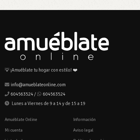
💡 ¡Amuéblate tu hogar con estilo! ❤️
info@amueblateonline.com
604563524
/
604563524
Lunes a Viernes de 9 a 14 y de 15 a 19
Amuéblate Online
Información
Mi cuenta
Aviso legal