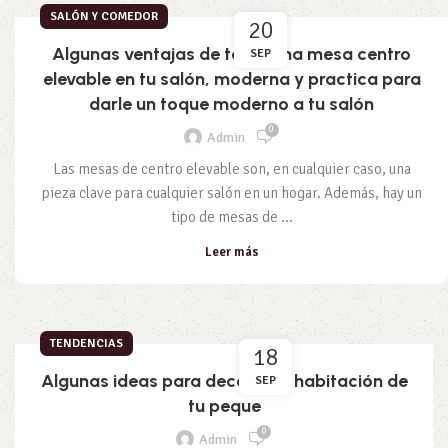
SALÓN Y COMEDOR
20
Algunas ventajas de tener una mesa centro
SEP
elevable en tu salón, moderna y practica para
darle un toque moderno a tu salón
0
Admin
Las mesas de centro elevable son, en cualquier caso, una
pieza clave para cualquier salón en un hogar. Además, hay un
tipo de mesas de ...
Leer más
TENDENCIAS
18
Algunas ideas para decorar la habitación de
SEP
tu peque
0
Admin