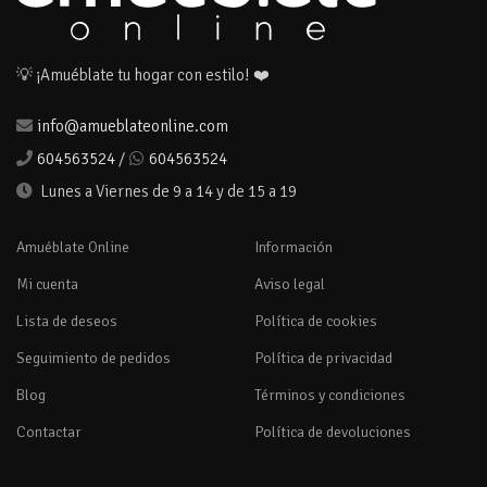
💡 ¡Amuéblate tu hogar con estilo! ❤️
info@amueblateonline.com
604563524
/
604563524
Lunes a Viernes de 9 a 14 y de 15 a 19
Amuéblate Online
Información
Mi cuenta
Aviso legal
Lista de deseos
Política de cookies
Seguimiento de pedidos
Política de privacidad
Blog
Términos y condiciones
Contactar
Política de devoluciones