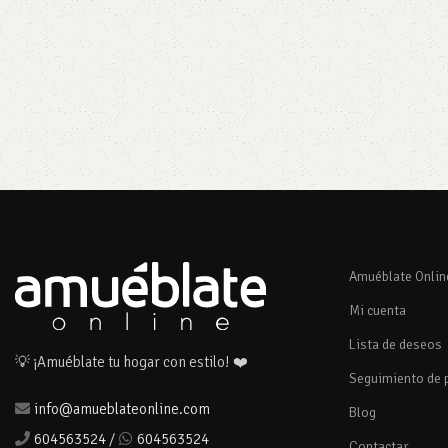
Amuéblate Onlin
Mi cuenta
Lista de deseos
💡 ¡Amuéblate tu hogar con estilo! ❤️
Seguimiento de 
info@amueblateonline.com
Blog
604563524
/
604563524
Contactar