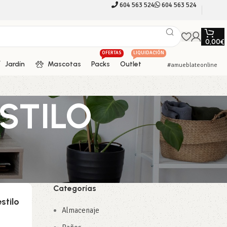
604 563 524
604 563 524
0,00
€
OFERTAS
LIQUIDACIÓN
Jardín
Mascotas
Packs
Outlet
#amueblateonline
ESTILO
Categorías
stilo
Almacenaje