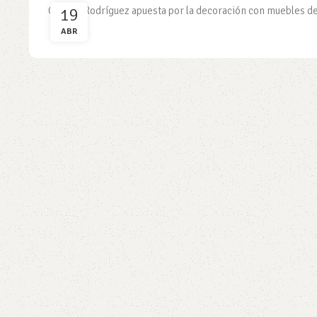
19
Gabriel Rodríguez apuesta por la decoración con muebles de e
ABR