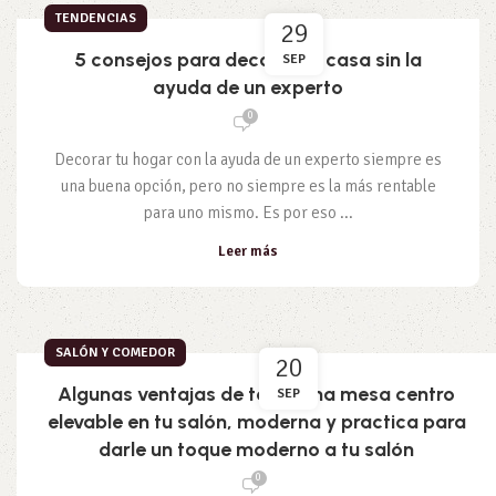
TENDENCIAS
29
5 consejos para decorar tu casa sin la
SEP
ayuda de un experto
0
Decorar tu hogar con la ayuda de un experto siempre es
una buena opción, pero no siempre es la más rentable
para uno mismo. Es por eso ...
Leer más
SALÓN Y COMEDOR
20
Algunas ventajas de tener una mesa centro
SEP
elevable en tu salón, moderna y practica para
darle un toque moderno a tu salón
0