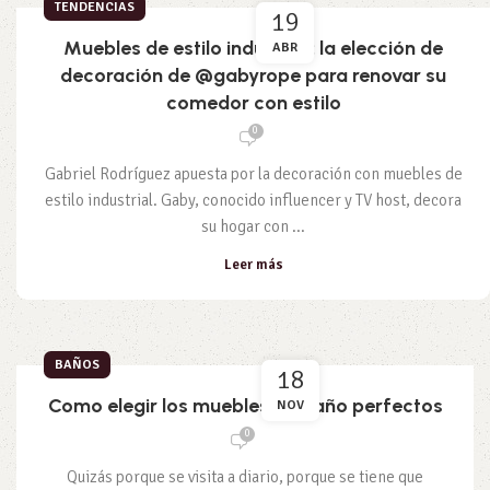
TENDENCIAS
19
Muebles de estilo industrial: la elección de
ABR
decoración de @gabyrope para renovar su
comedor con estilo
0
Gabriel Rodríguez apuesta por la decoración con muebles de
estilo industrial. Gaby, conocido influencer y TV host, decora
su hogar con ...
Leer más
BAÑOS
18
Como elegir los muebles de baño perfectos
NOV
0
Quizás porque se visita a diario, porque se tiene que