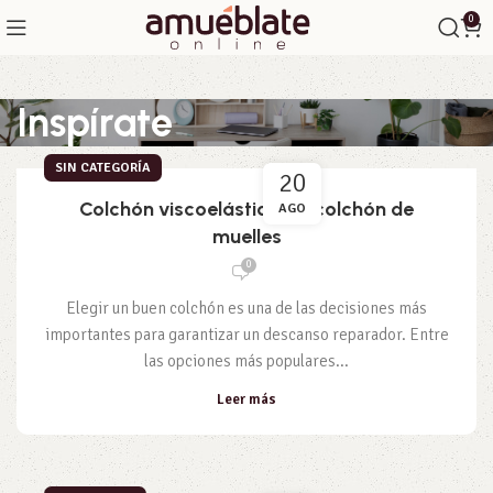
0
Inspírate
SIN CATEGORÍA
20
Colchón viscoelástico vs. colchón de
AGO
muelles
0
Elegir un buen colchón es una de las decisiones más
importantes para garantizar un descanso reparador. Entre
las opciones más populares...
Leer más