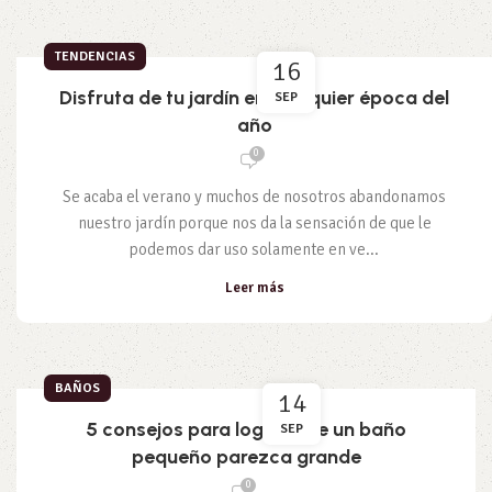
TENDENCIAS
16
Disfruta de tu jardín en cualquier época del
SEP
año
0
Se acaba el verano y muchos de nosotros abandonamos
nuestro jardín porque nos da la sensación de que le
podemos dar uso solamente en ve...
Leer más
BAÑOS
14
5 consejos para lograr que un baño
SEP
pequeño parezca grande
0