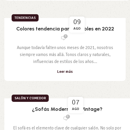
TENDENCIAS
09
Colores tendencia para muebles en 2022
AGO
0
Aunque todavía falten unos meses de 2021, nosotros
siempre vamos más allá. Tonos claros y naturales,
influencias de estilos de los años...
Leer más
SALÓN Y COMEDOR
07
¿Sofás Modernos o Vintage?
AGO
0
El sofá es el elemento clave de cualquier salón. No solo por