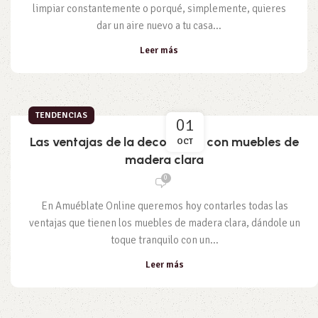
limpiar constantemente o porqué, simplemente, quieres
dar un aire nuevo a tu casa...
Leer más
TENDENCIAS
01
Las ventajas de la decoración con muebles de
OCT
madera clara
0
En Amuéblate Online queremos hoy contarles todas las
ventajas que tienen los muebles de madera clara, dándole un
toque tranquilo con un...
Leer más