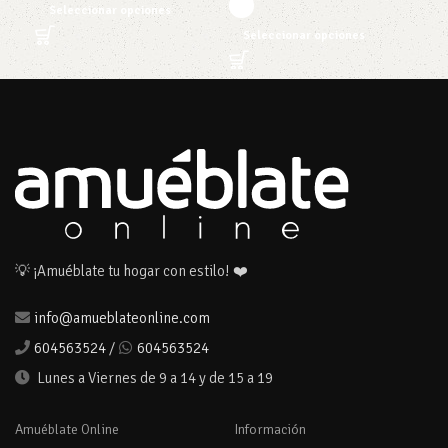
Seleccionar opciones
Seleccionar opciones
S
💡 ¡Amuéblate tu hogar con estilo! ❤️
info@amueblateonline.com
604563524
/
604563524
Lunes a Viernes de 9 a 14 y de 15 a 19
Amuéblate Online
Información