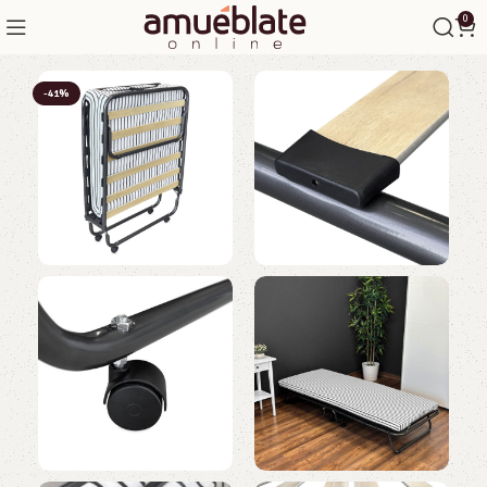
0
-41%