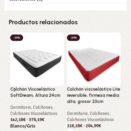
Productos relacionados
-39%
-39%
-3
Colchón Viscoelástico
Colchón viscoelástico Lite
Col
SoftDream, Altura 24cm
reversible, firmeza media
ero
alta, grosor 23cm
med
Dormitorio
,
Colchones
,
Colchones Viscoelásticos
Dormitorio
,
Colchones
,
Dor
142,18
€
-
376,19
€
Colchones Viscoelásticos
Col
116,18
€
-
204,99
€
128
Blanco/Gris