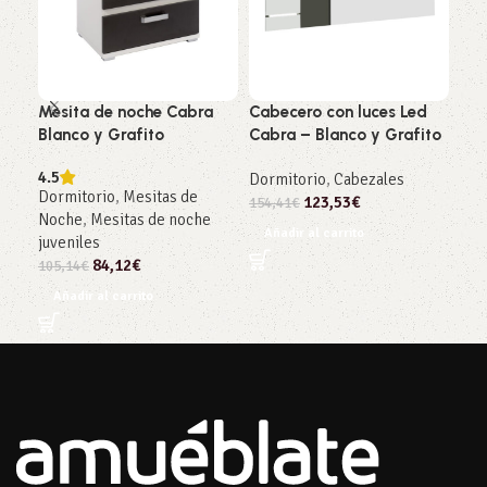
Mesita de noche Cabra
Cabecero con luces Led
Arm
Blanco y Grafito
Cabra – Blanco y Grafito
cor
Pin
4.5
Dormitorio
,
Cabezales
Dormitorio
,
Mesitas de
123,53
€
Dor
154,41
€
Noche
,
Mesitas de noche
472
Añadir al carrito
juveniles
Añ
84,12
€
105,14
€
Añadir al carrito