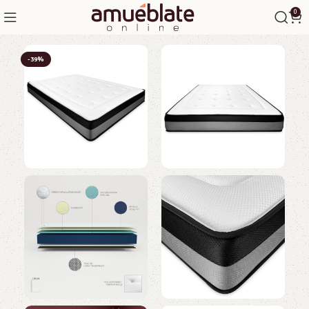
0
-39%