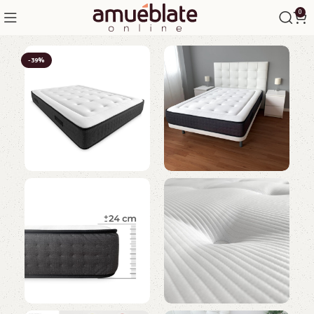
0
-39%