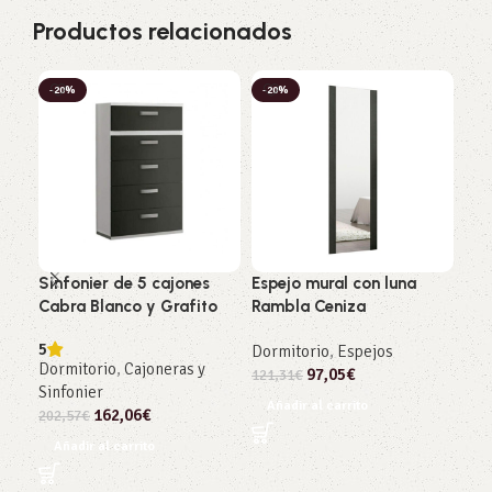
Productos relacionados
-20%
-20%
-2
Sinfonier de 5 cajones
Espejo mural con luna
Arm
Cabra Blanco y Grafito
Rambla Ceniza
cor
Pin
5
Dormitorio
,
Espejos
Dormitorio
,
Cajoneras y
97,05
€
Dor
121,31
€
Sinfonier
472
Añadir al carrito
162,06
€
202,57
€
Añ
Añadir al carrito