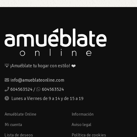
💡 ¡Amuéblate tu hogar con estilo! ❤️
info@amueblateonline.com
604563524
/
604563524
Lunes a Viernes de 9 a 14 y de 15 a 19
Amuéblate Online
Información
Mi cuenta
Aviso legal
Lista de deseos
Política de cookies