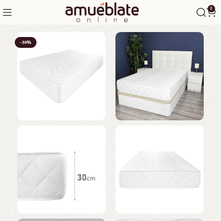
0
-39%