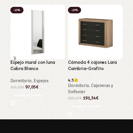
-20%
-20%
-2
Espejo mural con luna
Cómoda 4 cajones Lara
Cóm
Cabra Blanco
Cambria-Grafito
And
4.5
Dormitorio
,
Espejos
Dor
Dormitorio
,
Cajoneras y
97,05
€
Sin
121,31
€
Sinfonier
239
Añadir al carrito
191,34
€
239,17
€
Añ
Añadir al carrito