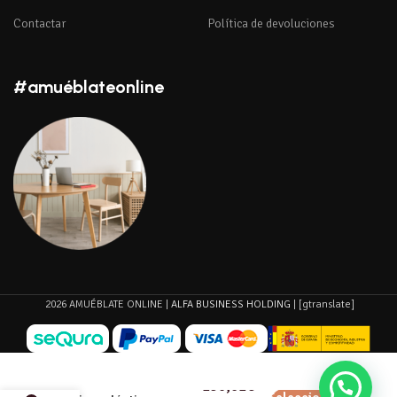
Contactar
Política de devoluciones
#amuéblateonline
2026 AMUÉBLATE ONLINE |
ALFA BUSINESS HOLDING
| [gtranslate]
Colchón
190,61
€