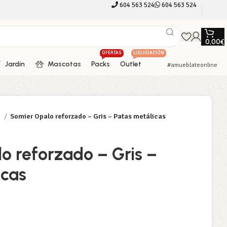
604 563 524
604 563 524
0,00
€
OFERTAS
LIQUIDACIÓN
Jardín
Mascotas
Packs
Outlet
#amueblateonline
r
Somier Opalo reforzado – Gris – Patas metálicas
o reforzado – Gris –
icas