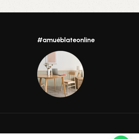
#amuéblateonline