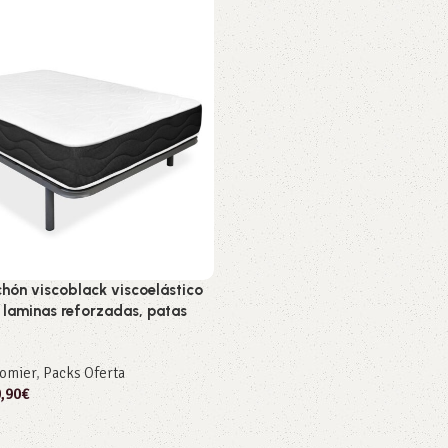
hón viscoblack viscoelástico
 laminas reforzadas, patas
omier
,
Packs Oferta
,90
€
 opciones