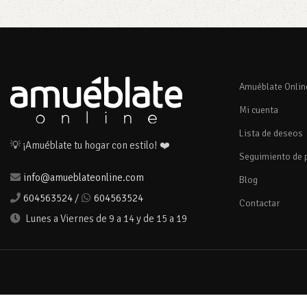
Amuéblate Onlin
Mi cuenta
Lista de deseos
💡 ¡Amuéblate tu hogar con estilo! ❤️
Seguimiento de 
info@amueblateonline.com
Blog
604563524
/
604563524
Contactar
Lunes a Viernes de 9 a 14 y de 15 a 19