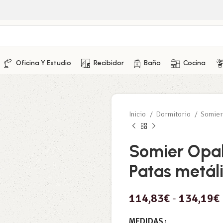
Oficina Y Estudio
Recibidor
Baño
Cocina
Inicio
Dormitorio
Somie
Somier Opal
Patas metál
114,83
€
-
134,19
€
MEDIDAS