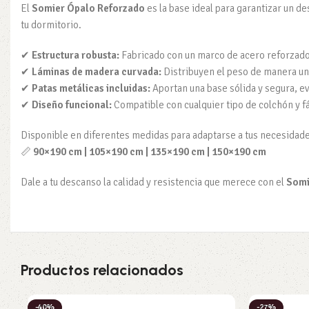
El
Somier Ópalo Reforzado
es la base ideal para garantizar un d
tu dormitorio.
✔
Estructura robusta:
Fabricado con un marco de acero reforzado 
✔
Láminas de madera curvada:
Distribuyen el peso de manera un
✔
Patas metálicas incluidas:
Aportan una base sólida y segura, 
✔
Diseño funcional:
Compatible con cualquier tipo de colchón y fá
Disponible en diferentes medidas para adaptarse a tus necesidade
📏
90×190 cm | 105×190 cm | 135×190 cm | 150×190 cm
Dale a tu descanso la calidad y resistencia que merece con el
Somi
Productos relacionados
-40%
-27%