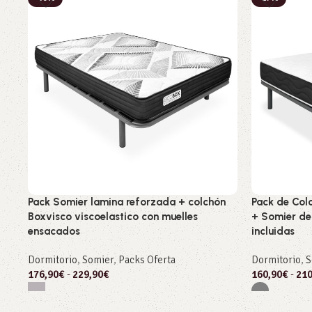
Pack Somier lamina reforzada + colchón
Pack de Colc
Boxvisco viscoelastico con muelles
+ Somier de
ensacados
incluidas
Dormitorio
,
Somier
,
Packs Oferta
Dormitorio
,
S
176,90
€
-
229,90
€
160,90
€
-
210
Seleccionar opciones
Seleccionar