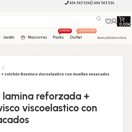
604 563 524
604 563 524
0,00
€
OFERTAS
LIQUIDACIÓN
Jardín
Mascotas
Packs
Outlet
#amueblateonline
r
 + colchón Boxvisco viscoelastico con muelles ensacados
 lamina reforzada +
isco viscoelastico con
acados