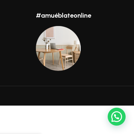
#amuéblateonline