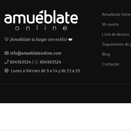
Amuéblate Onlin
Mi cuenta
Lista de deseos
💡 ¡Amuéblate tu hogar con estilo! ❤️
Seguimiento de 
info@amueblateonline.com
Blog
604563524
/
604563524
Contactar
Lunes a Viernes de 9 a 14 y de 15 a 19