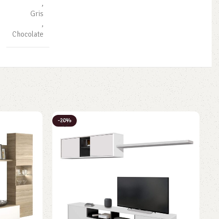
,
Gris
,
Chocolate
-20%
-