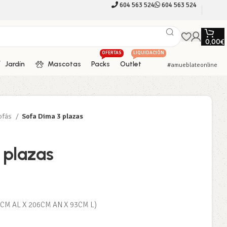
604 563 524
604 563 524
0,00
€
OFERTAS
LIQUIDACIÓN
Jardín
Mascotas
Packs
Outlet
#amueblateonline
ofás
Sofa Dima 3 plazas
 plazas
04CM AL X 206CM AN X 93CM L)