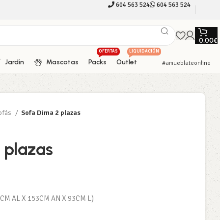
604 563 524
604 563 524
0,00
€
OFERTAS
LIQUIDACIÓN
Jardín
Mascotas
Packs
Outlet
#amueblateonline
ofás
Sofa Dima 2 plazas
 plazas
04CM AL X 153CM AN X 93CM L)