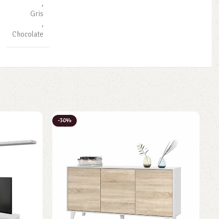
,
Gris
,
Chocolate
-30%
-