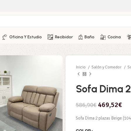
Oficina Y Estudio
Recibidor
Baño
Cocina
Inicio
Salón y Comedor
S
Sofa Dima 2
469,52
€
586,90
€
Sofa Dima 2 plazas Beige (1