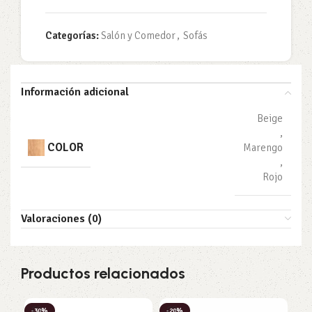
Categorías:
Salón y Comedor
,
Sofás
Información adicional
Beige
,
COLOR
Marengo
,
Rojo
Valoraciones (0)
Productos relacionados
-30%
-20%
-2