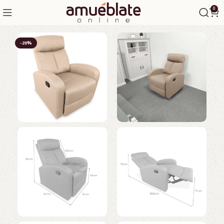
0
-20%