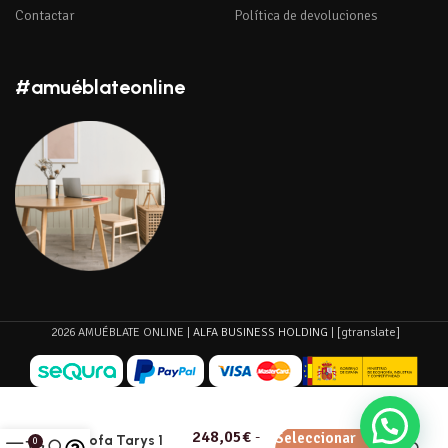
Contactar
Política de devoluciones
#amuéblateonline
2026 AMUÉBLATE ONLINE |
ALFA BUSINESS HOLDING
| [gtranslate]
248,05
€
-
Seleccionar
Sofa Tarys 1
0