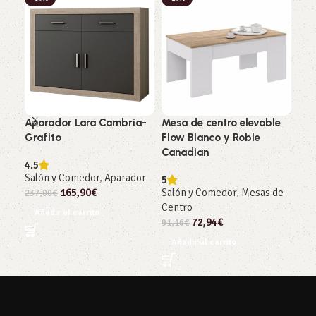
Aparador Lara Cambria-
Mesa de centro elevable
Mue
Grafito
Flow Blanco y Roble
And
Canadian
4.5
5
Salón y Comedor
,
Aparador
Sal
5
165,90
€
Salón y Comedor
,
Mesas de
Co
237,00
€
Centro
549
Añadir al carrito
72,94
€
91,16
€
Añ
Añadir al carrito