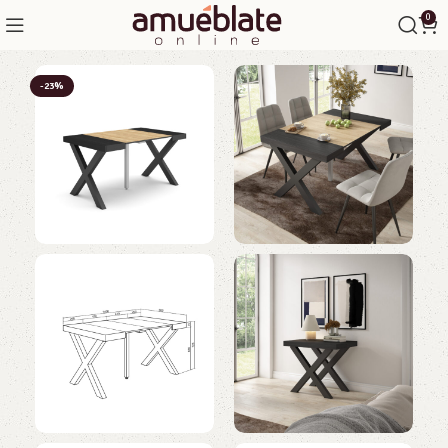
0
-23%