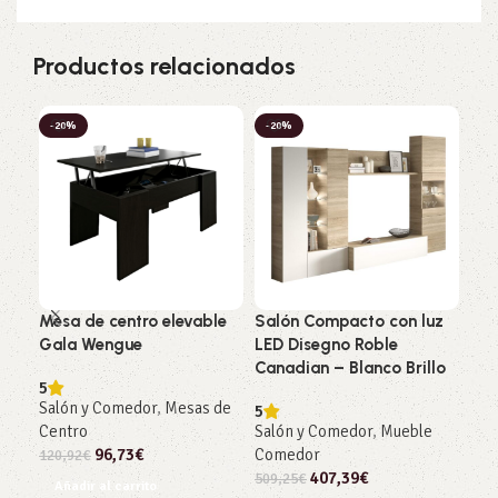
Productos relacionados
-20%
-20%
-2
Mesa de centro elevable
Salón Compacto con luz
Mue
Gala Wengue
LED Disegno Roble
Bla
Canadian – Blanco Brillo
5
Sal
Salón y Comedor
,
Mesas de
5
130
Centro
Salón y Comedor
,
Mueble
Añ
96,73
€
Comedor
120,92
€
407,39
€
509,25
€
Añadir al carrito