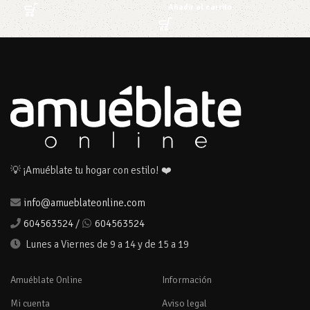
Añadir al carrito
💡 ¡Amuéblate tu hogar con estilo! ❤️
info@amueblateonline.com
604563524
/
604563524
Lunes a Viernes de 9 a 14 y de 15 a 19
Amuéblate Online
Información
Mi cuenta
Aviso legal