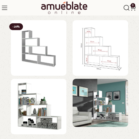
0
-20%