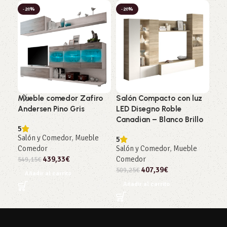
-20%
-20%
-2
Mueble comedor Zafiro
Salón Compacto con luz
Sa
Andersen Pino Gris
LED Disegno Roble
Rob
Canadian – Blanco Brillo
Art
5
Salón y Comedor
,
Mueble
5
4.5
Comedor
Salón y Comedor
,
Mueble
Sal
439,33
€
Comedor
Co
549,15
€
407,39
€
509,25
€
239
Añadir al carrito
Añadir al carrito
Añ