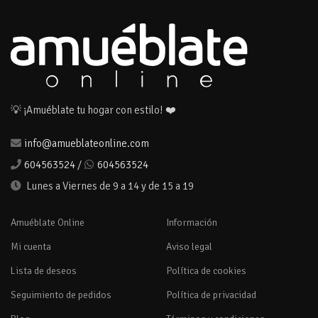
💡 ¡Amuéblate tu hogar con estilo! ❤️
info@amueblateonline.com
604563524
/
604563524
Lunes a Viernes de 9 a 14 y de 15 a 19
Amuéblate Online
Información
Mi cuenta
Aviso legal
Lista de deseos
Política de cookies
Seguimiento de pedidos
Política de privacidad