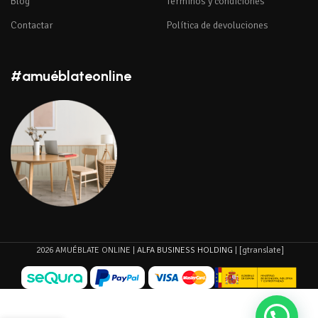
Blog
Términos y condiciones
Contactar
Política de devoluciones
#amuéblateonline
2026 AMUÉBLATE ONLINE |
ALFA BUSINESS HOLDING
| [gtranslate]
Estantería