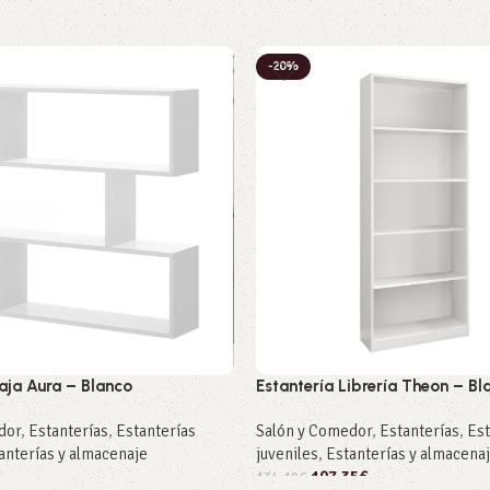
-20%
aja Aura – Blanco
Estantería Librería Theon – Bl
dor
,
Estanterías
,
Estanterías
Salón y Comedor
,
Estanterías
,
Est
anterías y almacenaje
juveniles
,
Estanterías y almacena
€
107,35
€
134,19
€