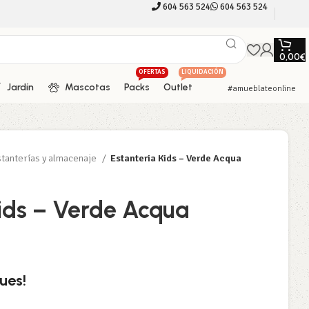
604 563 524
604 563 524
0,00
€
OFERTAS
LIQUIDACIÓN
Jardín
Mascotas
Packs
Outlet
#amueblateonline
tanterías y almacenaje
Estanteria Kids – Verde Acqua
Kids – Verde Acqua
ues!