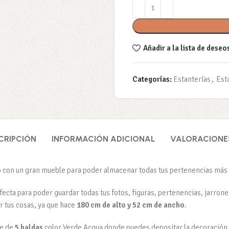
Añadir a la lista de deseo
Categorías:
Estanterías
,
Est
CRIPCIÓN
INFORMACIÓN ADICIONAL
VALORACIONES
io con un gran mueble para poder almacenar todas tus pertenencias má
fecta para poder guardar todas tus fotos, figuras, pertenencias, jarron
r tus cosas, ya que hace
180 cm de alto y 52 cm de ancho
.
ne de
5 baldas
color Verde Acqua donde puedes depositar la decoración q