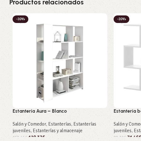
Productos relacionados
-20%
-20%
Estantería Aura – Blanco
Estantería b
Salón y Comedor
,
Estanterías
,
Estanterías
Salón y Come
juveniles
,
Estanterías y almacenaje
juveniles
,
Est
120,37
€
71,46
150,46
€
89,32
€