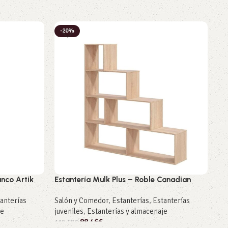
-20%
-
anco Artik
Estantería Mulk Plus – Roble Canadian
Es
Ce
anterías
Salón y Comedor
,
Estanterías
,
Estanterías
je
juveniles
,
Estanterías y almacenaje
Sa
88,46
€
juv
110,58
€