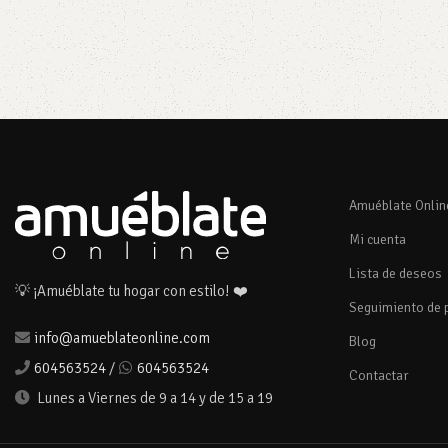
Añadir al carrito
Añadir al car
Amuéblate Onlin
Mi cuenta
Lista de deseos
💡 ¡Amuéblate tu hogar con estilo! ❤️
Seguimiento de 
info@amueblateonline.com
Blog
604563524
/
604563524
Contactar
Lunes a Viernes de 9 a 14 y de 15 a 19