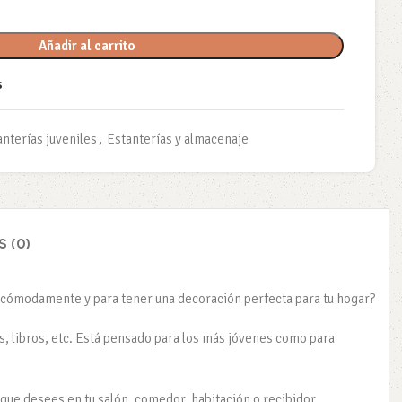
Añadir al carrito
s
anterías juveniles
,
Estanterías y almacenaje
 (0)
s cómodamente y para tener una decoración perfecta para tu hogar?
es, libros, etc. Está pensado para los más jóvenes como para
ue desees en tu salón, comedor, habitación o recibidor.