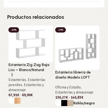
Productos relacionados
-40%
-23%
-2
Estantería Zig Zag Baja
Liss – Blanco/Natural
Estantería librería de
Est
diseño Modelo LOFT
Cha
Estanterías
,
Estanterías
Bla
juveniles
,
Estanterías y
Oficina y Estudio
,
almacenaje
Estanterías y almacenaje
Sal
67,91
€
-
69,90
€
136,27
€
-
146,83
€
Est
juv
Roble/negro
alm
Seleccionar opciones