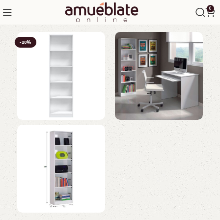
0
-20%