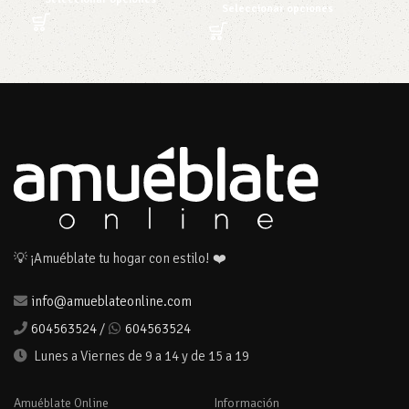
Seleccionar opciones
103
Añ
💡 ¡Amuéblate tu hogar con estilo! ❤️
info@amueblateonline.com
604563524
/
604563524
Lunes a Viernes de 9 a 14 y de 15 a 19
Amuéblate Online
Información