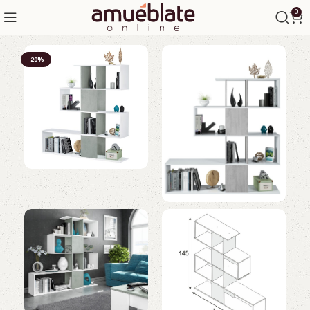
0
-20%